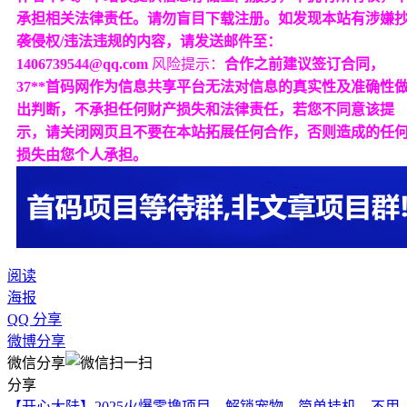
承担相关法律责任。请勿盲目下载注册。如发现本站有涉嫌
袭侵权/违法违规的内容，请发送邮件至：
1406739544@qq.com
风险提示：
合作之前建议签订合同，
37**首码网作为信息共享平台无法对信息的真实性及准确性
出判断，不承担任何财产损失和法律责任，若您不同意该提
示，请关闭网页且不要在本站拓展任何合作，否则造成的任
损失由您个人承担。
阅读
海报
QQ 分享
微博分享
微信分享
分享
【开心大陆】2025火爆零撸项目，解锁宠物，简单挂机，不用