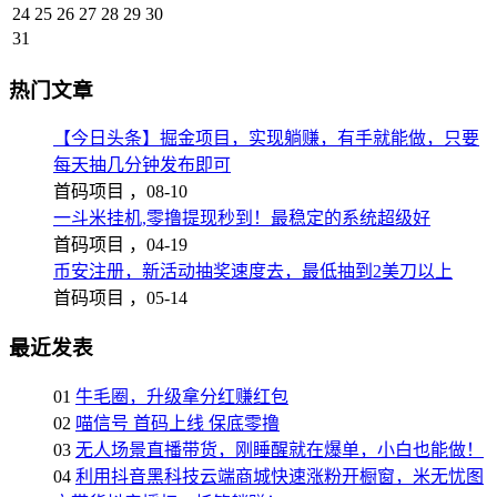
24
25
26
27
28
29
30
31
热门文章
【今日头条】掘金项目，实现躺赚，有手就能做，只要
每天抽几分钟发布即可
首码项目 ，
08-10
一斗米挂机,零撸提现秒到！最稳定的系统超级好
首码项目 ，
04-19
币安注册，新活动抽奖速度去，最低抽到2美刀以上
首码项目 ，
05-14
最近发表
01
牛毛圈，升级拿分红赚红包
02
喵信号 首码上线 保底零撸
03
无人场景直播带货，刚睡醒就在爆单，小白也能做！
04
利用抖音黑科技云端商城快速涨粉开橱窗，米无忧图