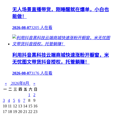
无人场景直播带货，刚睡醒就在爆单，小白也
能做！
2026-08-07
3205 人在看
利用抖音黑科技云端商城快速涨粉开橱窗，米
无忧图文带货抖音授权，托管躺赚！
2026-08-07
3176 人在看
«
2026年8月
»
一
二
三
四
五
六
日
1
2
3
4
5
6
7
8
9
10
11
12
13
14
15
16
17
18
19
20
21
22
23