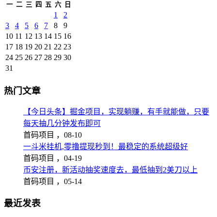
一
二
三
四
五
六
日
1
2
3
4
5
6
7
8
9
10
11
12
13
14
15
16
17
18
19
20
21
22
23
24
25
26
27
28
29
30
31
热门文章
【今日头条】掘金项目，实现躺赚，有手就能做，只要
每天抽几分钟发布即可
首码项目 ，
08-10
一斗米挂机,零撸提现秒到！最稳定的系统超级好
首码项目 ，
04-19
币安注册，新活动抽奖速度去，最低抽到2美刀以上
首码项目 ，
05-14
最近发表