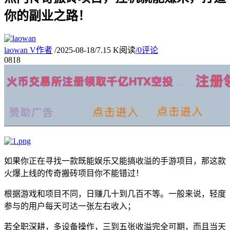
你的副业之路！
laowan
V
作者
/
2025-08-18
/
7.15 K阅读
/
0评论
08
18
如果你正在寻找一款既能娱乐又能搞收溢的手游项目，那这款
火爆上线的传奇搬砖项目你不能错过！
根据游戏和项目不同，日赚几十到几百不等。一般来说，轻度
参与的用户每天可达一张左右收入；
若全职深耕，多设备操作，三到五张收溢完全可期，而且当天