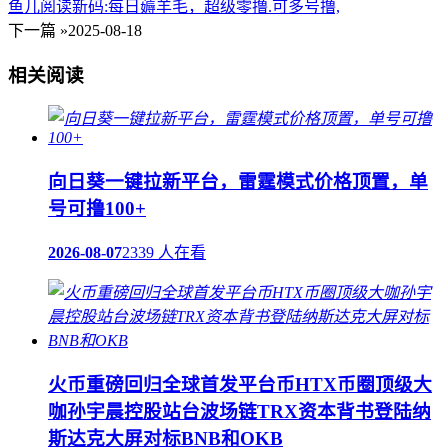
鱼儿阅读新码:每日薅羊毛，超级零撸.可多号撸,
下一篇 »
2025-08-18
相关阅读
向日葵一键拉新平台，雷霆模式价格顶置，单
号可撸100+
2026-08-07
2339 人在看
火币重磅回归全球首发平台币HTX币圈顶级大
咖孙宇晨控股站台波场链TRX资本背书登陆纳
斯达克大屏对标BNB和OKB