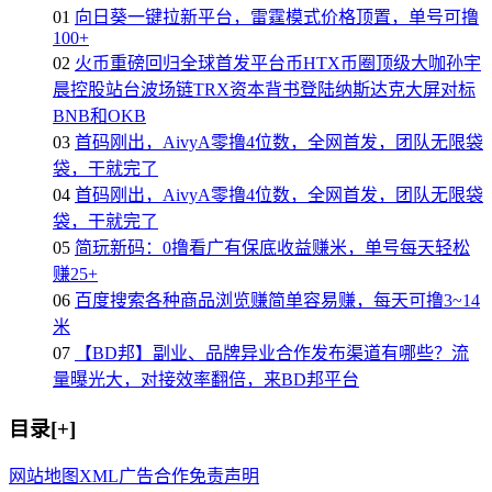
01
向日葵一键拉新平台，雷霆模式价格顶置，单号可撸
100+
02
火币重磅回归全球首发平台币HTX币圈顶级大咖孙宇
晨控股站台波场链TRX资本背书登陆纳斯达克大屏对标
BNB和OKB
03
首码刚出，AivyA零撸4位数，全网首发，团队无限袋
袋，干就完了
04
首码刚出，AivyA零撸4位数，全网首发，团队无限袋
袋，干就完了
05
简玩新码：0撸看广有保底收益赚米，单号每天轻松
赚25+
06
百度搜索各种商品浏览赚简单容易赚，每天可撸3~14
米
07
【BD邦】副业、品牌异业合作发布渠道有哪些？流
量曝光大，对接效率翻倍，来BD邦平台
目录[+]
网站地图
XML
广告合作
免责声明