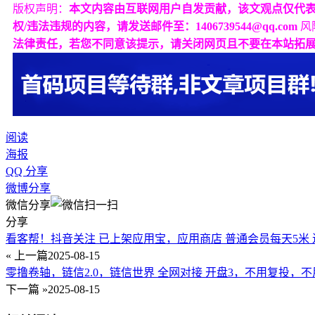
版权声明：
本文内容由互联网用户自发贡献，该文观点仅代
权/违法违规的内容，请发送邮件至：1406739544@qq.com
风
法律责任，若您不同意该提示，请关闭网页且不要在本站拓
阅读
海报
QQ 分享
微博分享
微信分享
分享
看客帮！抖音关注 已上架应用宝，应用商店 普通会员每天5米 
« 上一篇
2025-08-15
零撸卷轴，链信2.0，链信世界 全网对接 开盘3，不用复投，不
下一篇 »
2025-08-15