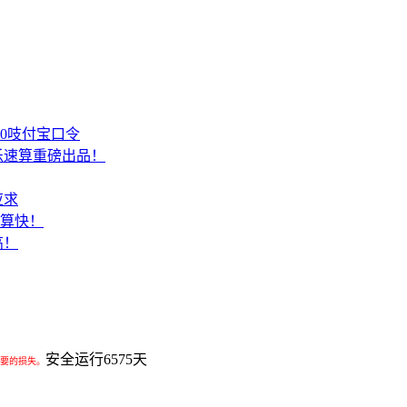
00吱付宝口令
乐速算重磅出品！
应求
结算快！
高！
安全运行
6575
天
要的损失。