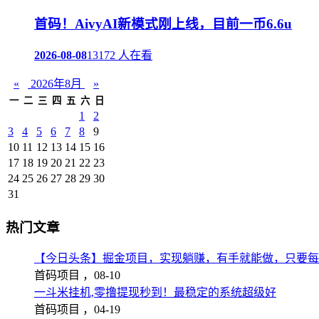
首码！AivyAI新模式刚上线，目前一币6.6u
2026-08-08
13172 人在看
«
2026年8月
»
一
二
三
四
五
六
日
1
2
3
4
5
6
7
8
9
10
11
12
13
14
15
16
17
18
19
20
21
22
23
24
25
26
27
28
29
30
31
热门文章
【今日头条】掘金项目，实现躺赚，有手就能做，只要每
首码项目 ，
08-10
一斗米挂机,零撸提现秒到！最稳定的系统超级好
首码项目 ，
04-19