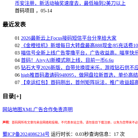
币安注册，新活动抽奖速度去，最低抽到2美刀以上
首码项目 ，
05-14
最近发表
01
2026最新云上Focus接码短信平台分享给大家
02
《金橙挂机》新增每日大转盘最高888现金/85充话费1
03
喵信号全新上线广告零撸平台，广告收益高，喵享快
04
首码！AivyAI新模式刚上线，目前一币6.6u
05
钻石大亨2026新版，自带兑换提米乐，游戏钻石供不
06
high推首码邀请码948095，做网盘拉新首选，单价高
07
【幸运红包】首码刚出，首创矩阵玩法，推广收益超
目录[+]
网站地图
XML
广告合作
免责声明
声明
：
首码网所有文章均来自网络和投稿，不代表本站立场，请勿盲目下载注册，以免为您带来不必
蜀ICP备2024086234号
运行时长：0.03秒
查询信息：17 次