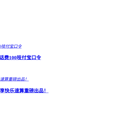
话费100吱付宝口令
享快乐速算重磅出品！