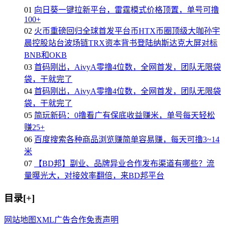
01
向日葵一键拉新平台，雷霆模式价格顶置，单号可撸
100+
02
火币重磅回归全球首发平台币HTX币圈顶级大咖孙宇
晨控股站台波场链TRX资本背书登陆纳斯达克大屏对标
BNB和OKB
03
首码刚出，AivyA零撸4位数，全网首发，团队无限袋
袋，干就完了
04
首码刚出，AivyA零撸4位数，全网首发，团队无限袋
袋，干就完了
05
简玩新码：0撸看广有保底收益赚米，单号每天轻松
赚25+
06
百度搜索各种商品浏览赚简单容易赚，每天可撸3~14
米
07
【BD邦】副业、品牌异业合作发布渠道有哪些？流
量曝光大，对接效率翻倍，来BD邦平台
目录[+]
网站地图
XML
广告合作
免责声明