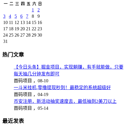
一
二
三
四
五
六
日
1
2
3
4
5
6
7
8
9
10
11
12
13
14
15
16
17
18
19
20
21
22
23
24
25
26
27
28
29
30
31
热门文章
【今日头条】掘金项目，实现躺赚，有手就能做，只要
每天抽几分钟发布即可
首码项目 ，
08-10
一斗米挂机,零撸提现秒到！最稳定的系统超级好
首码项目 ，
04-19
币安注册，新活动抽奖速度去，最低抽到2美刀以上
首码项目 ，
05-14
最近发表