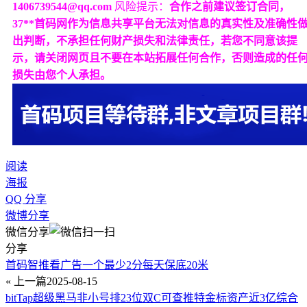
1406739544@qq.com
风险提示：
合作之前建议签订合同，
37**首码网作为信息共享平台无法对信息的真实性及准确性
出判断，不承担任何财产损失和法律责任，若您不同意该提
示，请关闭网页且不要在本站拓展任何合作，否则造成的任
损失由您个人承担。
阅读
海报
QQ 分享
微博分享
微信分享
分享
首码智推看广告一个最少2分每天保底20米
« 上一篇
2025-08-15
bitTap超级黑马非小号排23位双C可查推特金标资产近3亿综合