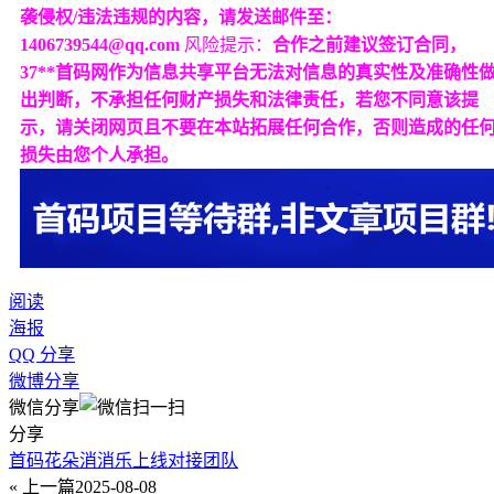
袭侵权/违法违规的内容，请发送邮件至：
1406739544@qq.com
风险提示：
合作之前建议签订合同，
37**首码网作为信息共享平台无法对信息的真实性及准确性
出判断，不承担任何财产损失和法律责任，若您不同意该提
示，请关闭网页且不要在本站拓展任何合作，否则造成的任
损失由您个人承担。
阅读
海报
QQ 分享
微博分享
微信分享
分享
首码花朵消消乐上线对接团队
« 上一篇
2025-08-08