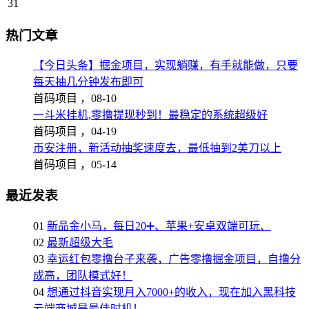
31
热门文章
【今日头条】掘金项目，实现躺赚，有手就能做，只要
每天抽几分钟发布即可
首码项目 ，
08-10
一斗米挂机,零撸提现秒到！最稳定的系统超级好
首码项目 ，
04-19
币安注册，新活动抽奖速度去，最低抽到2美刀以上
首码项目 ，
05-14
最近发表
01
新品金小马，每日20➕、苹果+安卓双端可玩、
02
最新超级大毛
03
幸运红包零撸台子来袭，广告零撸掘金项目，自撸分
成高，团队模式好！
04
想通过抖音实现月入7000+的收入，现在加入黑科技
云端商城是最佳时机！