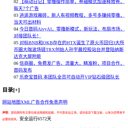
02
【萌动日记】零撸操作简单，卷轴模式加速释放卷，
每天7个广告
03
逍遥游戏搬砖，新人有视频教程，多号多赚纯零撸，
当天可出材料
04
今日首码AivyAI，零撸新模式，新玩法，布局市场，
对接团队长！
05
对标BNB和OKB存在的HTX诞生了原火币回归3大所
币圈大咖波场链TRX创始人孙宇晨控股站台并登陆纳斯
达克大屏附能
06
信商圈，免费发广告，流量大，精准粉，项目合作，
首码发布
07
乐奇宝首码 本团队全员可自动开VIP钻石级团队长
目录[+]
网站地图
XML
广告合作
免责声明
声明
：
首码网所有文章均来自网络和投稿，不代表本站立场，请勿盲目下载注册，以免为您带来不
安全运行
6572
天
必要的损失。