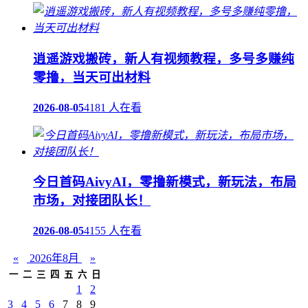
逍遥游戏搬砖，新人有视频教程，多号多赚纯
零撸，当天可出材料
2026-08-05
4181 人在看
今日首码AivyAI，零撸新模式，新玩法，布局
市场，对接团队长！
2026-08-05
4155 人在看
«
2026年8月
»
一
二
三
四
五
六
日
1
2
3
4
5
6
7
8
9