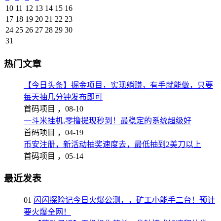
10
11
12
13
14
15
16
17
18
19
20
21
22
23
24
25
26
27
28
29
30
31
热门文章
【今日头条】掘金项目，实现躺赚，有手就能做，只要
每天抽几分钟发布即可
首码项目 ，
08-10
一斗米挂机,零撸提现秒到！最稳定的系统超级好
首码项目 ，
04-19
币安注册，新活动抽奖速度去，最低抽到2美刀以上
首码项目 ，
05-14
最近发表
01
闪闪探险记今日火爆公测，，矿工小能手二台！预计
要火爆全网！