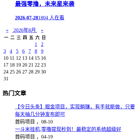
最强零撸，未来星来袭
2026-07-28
1804 人在看
«
2026年8月
»
一
二
三
四
五
六
日
1
2
3
4
5
6
7
8
9
10
11
12
13
14
15
16
17
18
19
20
21
22
23
24
25
26
27
28
29
30
31
热门文章
【今日头条】掘金项目，实现躺赚，有手就能做，只要
每天抽几分钟发布即可
首码项目 ，
08-10
一斗米挂机,零撸提现秒到！最稳定的系统超级好
首码项目 ，
04-19