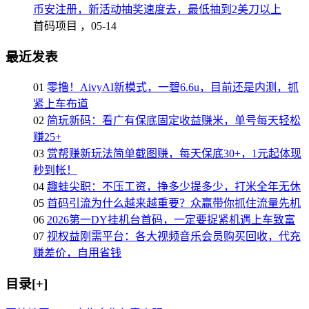
币安注册，新活动抽奖速度去，最低抽到2美刀以上
首码项目 ，
05-14
最近发表
01
零撸！AivyAI新模式，一碧6.6u，目前还是内测，抓
紧上车布道
02
简玩新码：看广有保底固定收益赚米，单号每天轻松
赚25+
03
赏帮赚新玩法简单截图赚，每天保底30+，1元起体现
秒到帐！
04
趣蛙尖职：不压工资，挣多少提多少，打米全年无休
05
首码引流为什么越来越重要？众赢带你抓住流量先机
06
2026第一DY挂机台首码，一定要捉紧机遇上车致富
07
视权益刚需平台：各大视频音乐会员购买回收，代充
赚差价，自用省钱
目录[+]