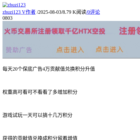
zhuzi123
V
作者
/
2025-08-03
/
8.79 K阅读
/
0评论
08
03
每天20个保底广告4万贡献值兑换积分升值
权重高可看可不看看了多增加积分
游戏试玩一天可以搞十几万积分
获得的贡献值兑换成积分留着增值