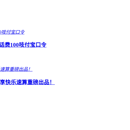
话费100吱付宝口令
享快乐速算重磅出品！