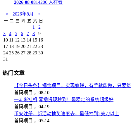
2026-08-08
14206 人在看
«
2026年8月
»
一
二
三
四
五
六
日
1
2
3
4
5
6
7
8
9
10
11
12
13
14
15
16
17
18
19
20
21
22
23
24
25
26
27
28
29
30
31
热门文章
【今日头条】掘金项目，实现躺赚，有手就能做，只要每
首码项目 ，
08-10
一斗米挂机,零撸提现秒到！最稳定的系统超级好
首码项目 ，
04-19
币安注册，新活动抽奖速度去，最低抽到2美刀以上
首码项目 ，
05-14