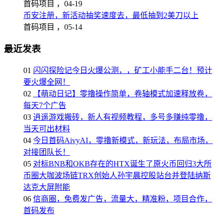
首码项目 ，
04-19
币安注册，新活动抽奖速度去，最低抽到2美刀以上
首码项目 ，
05-14
最近发表
01
闪闪探险记今日火爆公测，，矿工小能手二台！预计
要火爆全网！
02
【萌动日记】零撸操作简单，卷轴模式加速释放卷，
每天7个广告
03
逍遥游戏搬砖，新人有视频教程，多号多赚纯零撸，
当天可出材料
04
今日首码AivyAI，零撸新模式，新玩法，布局市场，
对接团队长！
05
对标BNB和OKB存在的HTX诞生了原火币回归3大所
币圈大咖波场链TRX创始人孙宇晨控股站台并登陆纳斯
达克大屏附能
06
信商圈，免费发广告，流量大，精准粉，项目合作，
首码发布