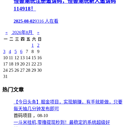
怪兽潮玩注册邀请码，怪兽潮玩新人邀请码
114918！
2025-08-02
9316 人在看
«
2026年8月
»
一
二
三
四
五
六
日
1
2
3
4
5
6
7
8
9
10
11
12
13
14
15
16
17
18
19
20
21
22
23
24
25
26
27
28
29
30
31
热门文章
【今日头条】掘金项目，实现躺赚，有手就能做，只要
每天抽几分钟发布即可
首码项目 ，
08-10
一斗米挂机,零撸提现秒到！最稳定的系统超级好