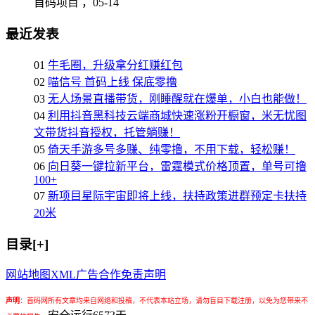
首码项目 ，
05-14
最近发表
01
牛毛圈，升级拿分红赚红包
02
喵信号 首码上线 保底零撸
03
无人场景直播带货，刚睡醒就在爆单，小白也能做！
04
利用抖音黑科技云端商城快速涨粉开橱窗，米无忧图
文带货抖音授权，托管躺赚！
05
倚天手游多号多赚、纯零撸，不用下载，轻松赚！
06
向日葵一键拉新平台，雷霆模式价格顶置，单号可撸
100+
07
新项目星际宇宙即将上线，扶持政策进群预定卡扶持
20米
目录[+]
网站地图
XML
广告合作
免责声明
声明
：
首码网所有文章均来自网络和投稿，不代表本站立场，请勿盲目下载注册，以免为您带来不