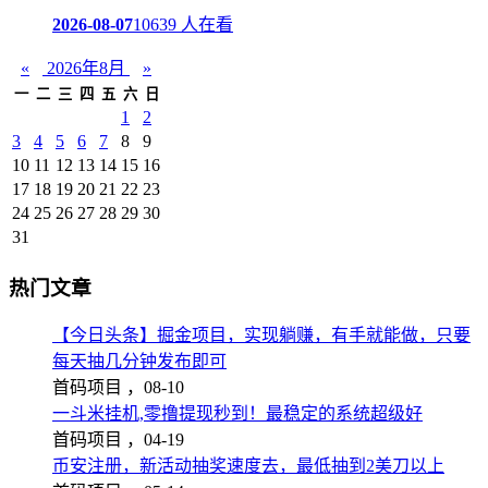
2026-08-07
10639 人在看
«
2026年8月
»
一
二
三
四
五
六
日
1
2
3
4
5
6
7
8
9
10
11
12
13
14
15
16
17
18
19
20
21
22
23
24
25
26
27
28
29
30
31
热门文章
【今日头条】掘金项目，实现躺赚，有手就能做，只要
每天抽几分钟发布即可
首码项目 ，
08-10
一斗米挂机,零撸提现秒到！最稳定的系统超级好
首码项目 ，
04-19
币安注册，新活动抽奖速度去，最低抽到2美刀以上