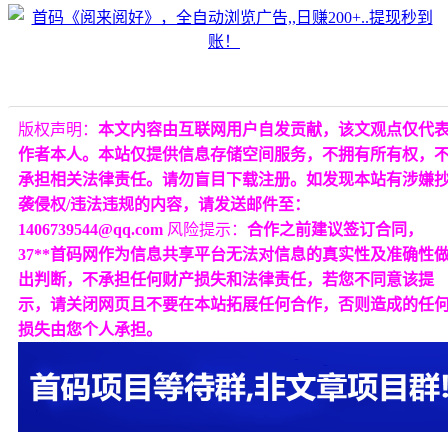
版权声明：
本文内容由互联网用户自发贡献，该文观点仅代
作者本人。本站仅提供信息存储空间服务，不拥有所有权，
承担相关法律责任。请勿盲目下载注册。如发现本站有涉嫌
袭侵权/违法违规的内容，请发送邮件至：
1406739544@qq.com
风险提示：
合作之前建议签订合同，
37**首码网作为信息共享平台无法对信息的真实性及准确性
出判断，不承担任何财产损失和法律责任，若您不同意该提
示，请关闭网页且不要在本站拓展任何合作，否则造成的任
损失由您个人承担。