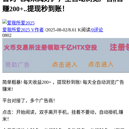
赚200+..提现秒到账！
爱我所爱2025
V
作者
/
2025-08-02
/
8.61 K阅读
/
0评论
08
02
简单粗暴! 每天收益200+ ，提现秒到账! 每天全自动浏览广告
赚米!
平台对接了，多个广告商！
点击：开始阅读，双手离开手机，挂着不要动，自动褂机.赚
米！