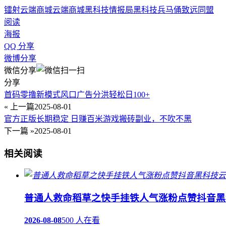
镭射云端商城
云端商城
黑科技情报局
黑科技兵马俑
致远同盟
阅读
海报
QQ 分享
微博分享
微信分享
分享
首码零撸新模式风口广告分洪轻松日100+
« 上一篇
2025-08-01
官方正版长期稳定 日赚百米游戏搬砖副业，不吹不黑
下一篇 »
2025-08-01
相关阅读
普通人救命稻草之快手挂铁人气涨粉点赞抖音黑
2026-08-08
500 人在看