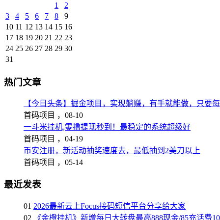
1
2
3
4
5
6
7
8
9
10
11
12
13
14
15
16
17
18
19
20
21
22
23
24
25
26
27
28
29
30
31
热门文章
【今日头条】掘金项目，实现躺赚，有手就能做，只要每
首码项目 ，
08-10
一斗米挂机,零撸提现秒到！最稳定的系统超级好
首码项目 ，
04-19
币安注册，新活动抽奖速度去，最低抽到2美刀以上
首码项目 ，
05-14
最近发表
01
2026最新云上Focus接码短信平台分享给大家
02
《金橙挂机》新增每日大转盘最高888现金/85充话费1