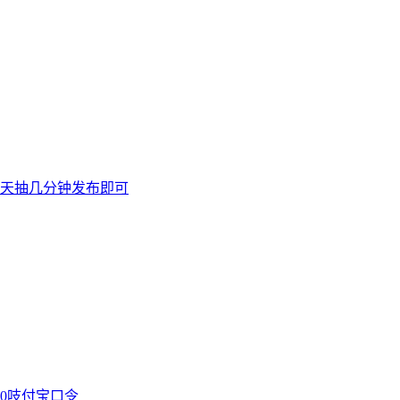
天抽几分钟发布即可
00吱付宝口令