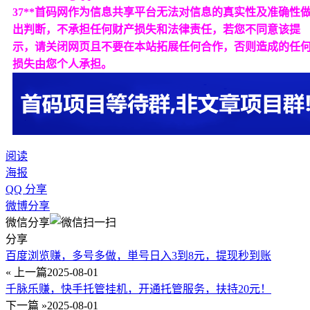
37**首码网作为信息共享平台无法对信息的真实性及准确性
出判断，不承担任何财产损失和法律责任，若您不同意该提
示，请关闭网页且不要在本站拓展任何合作，否则造成的任
损失由您个人承担。
阅读
海报
QQ 分享
微博分享
微信分享
分享
百度浏览赚，多号多做，単号日入3到8元，提现秒到账
« 上一篇
2025-08-01
千脉乐赚，快手托管挂机，开通托管服务，扶持20元！
下一篇 »
2025-08-01