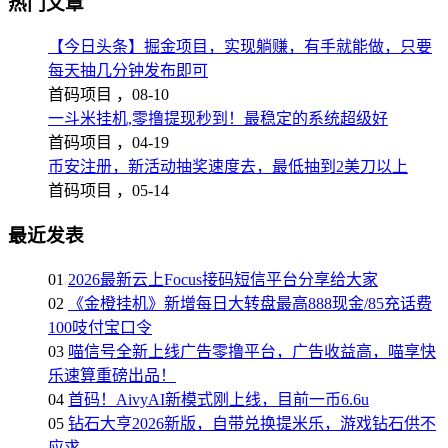
热门文章
【今日头条】掘金项目，实现躺赚，有手就能做，只要
每天抽几分钟发布即可
首码项目 ，
08-10
一斗米挂机,零撸提现秒到！最稳定的系统超级好
首码项目 ，
04-19
币安注册，新活动抽奖速度去，最低抽到2美刀以上
首码项目 ，
05-14
最近发表
01
2026最新云上Focus接码短信平台分享给大家
02
《金橙挂机》新增每日大转盘最高888现金/85充话费
100吱付宝口令
03
喵信号全新上线广告零撸平台，广告收益高，喵享快
乐速算重磅出品！
04
首码！AivyAI新模式刚上线，目前一币6.6u
05
钻石大亨2026新版，自带兑换提米乐，游戏钻石供不
应求