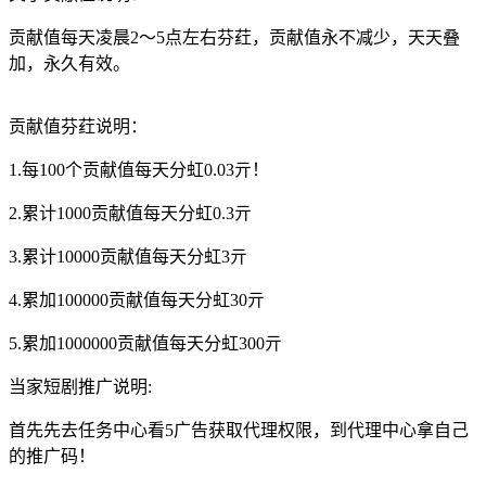
贡献值每天凌晨2～5点左右芬荭，贡献值永不减少，天天叠
加，永久有效。
贡献值芬荭说明：
1.每100个贡献值每天分虹0.03亓！
2.累计1000贡献值每天分虹0.3亓
3.累计10000贡献值每天分虹3亓
4.累加100000贡献值每天分虹30亓
5.累加1000000贡献值每天分虹300亓
当家短剧推广说明:
首先先去任务中心看5广告获取代理权限，到代理中心拿自己
的推广码！