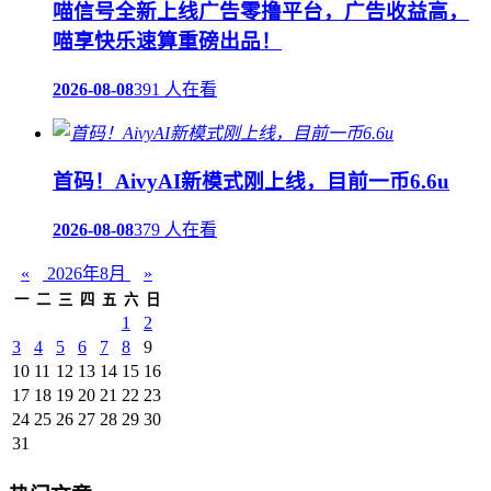
喵信号全新上线广告零撸平台，广告收益高，
喵享快乐速算重磅出品！
2026-08-08
391 人在看
首码！AivyAI新模式刚上线，目前一币6.6u
2026-08-08
379 人在看
«
2026年8月
»
一
二
三
四
五
六
日
1
2
3
4
5
6
7
8
9
10
11
12
13
14
15
16
17
18
19
20
21
22
23
24
25
26
27
28
29
30
31