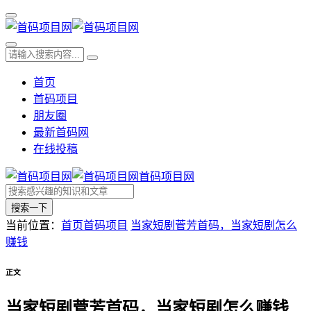
首页
首码项目
朋友圈
最新首码网
在线投稿
首码项目网
搜索一下
当前位置：
首页
首码项目
当家短剧菅芳首码，当家短剧怎么
赚钱
正文
当家短剧菅芳首码，当家短剧怎么赚钱