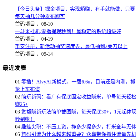
【今日头条】掘金项目，实现躺赚，有手就能做，只要
每天抽几分钟发布即可
首码项目 ，
08-10
一斗米挂机,零撸提现秒到！最稳定的系统超级好
首码项目 ，
04-19
币安注册，新活动抽奖速度去，最低抽到2美刀以上
首码项目 ，
05-14
最近发表
01
零撸！AivyAI新模式，一碧6.6u，目前还是内测，抓
紧上车布道
02
简玩新码：看广有保底固定收益赚米，单号每天轻松
赚25+
03
赏帮赚新玩法简单截图赚，每天保底30+，1元起体现
秒到帐！
04
趣蛙尖职：不压工资，挣多少提多少，打米全年无休
05
首码引流为什么越来越重要？众赢带你抓住流量先机