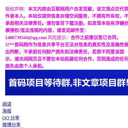
版权声明：
本文内容由互联网用户自发贡献，该文观点仅代
作者本人。本站仅提供信息存储空间服务，不拥有所有权，
承担相关法律责任。请勿盲目下载注册。如发现本站有涉嫌
袭侵权/违法违规的内容，请发送邮件至：
1406739544@qq.com
风险提示：
合作之前建议签订合同，
37**首码网作为信息共享平台无法对信息的真实性及准确性
出判断，不承担任何财产损失和法律责任，若您不同意该提
示，请关闭网页且不要在本站拓展任何合作，否则造成的任
损失由您个人承担。
阅读
海报
QQ 分享
微博分享