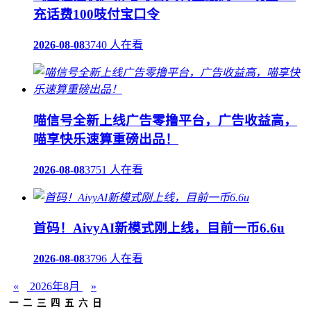
充话费100吱付宝口令
2026-08-08
3740 人在看
喵信号全新上线广告零撸平台，广告收益高，
喵享快乐速算重磅出品！
2026-08-08
3751 人在看
首码！AivyAI新模式刚上线，目前一币6.6u
2026-08-08
3796 人在看
«
2026年8月
»
一
二
三
四
五
六
日