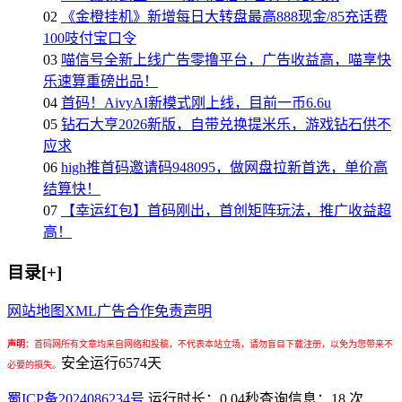
02
《金橙挂机》新增每日大转盘最高888现金/85充话费
100吱付宝口令
03
喵信号全新上线广告零撸平台，广告收益高，喵享快
乐速算重磅出品！
04
首码！AivyAI新模式刚上线，目前一币6.6u
05
钻石大亨2026新版，自带兑换提米乐，游戏钻石供不
应求
06
high推首码邀请码948095，做网盘拉新首选，单价高
结算快！
07
【幸运红包】首码刚出，首创矩阵玩法，推广收益超
高！
目录[+]
网站地图
XML
广告合作
免责声明
声明
：
首码网所有文章均来自网络和投稿，不代表本站立场，请勿盲目下载注册，以免为您带来不
安全运行
6574
天
必要的损失。
蜀ICP备2024086234号
运行时长：0.04秒
查询信息：18 次