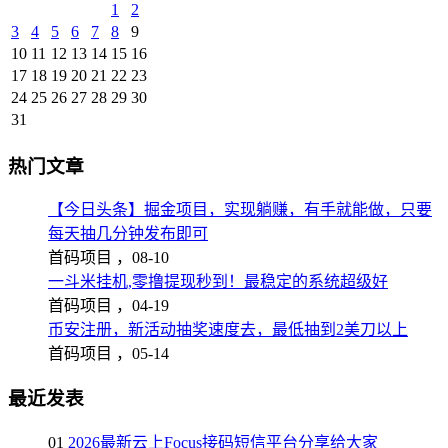
1
2
3
4
5
6
7
8
9
10
11
12
13
14
15
16
17
18
19
20
21
22
23
24
25
26
27
28
29
30
31
热门文章
【今日头条】掘金项目，实现躺赚，有手就能做，只要
每天抽几分钟发布即可
首码项目 ，
08-10
一斗米挂机,零撸提现秒到！最稳定的系统超级好
首码项目 ，
04-19
币安注册，新活动抽奖速度去，最低抽到2美刀以上
首码项目 ，
05-14
最近发表
01
2026最新云上Focus接码短信平台分享给大家