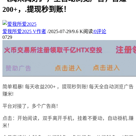
200+，.提现秒到账！
爱我所爱2025
V
作者
/
2025-07-29
/
9.6 K阅读
/
0评论
07
29
简单粗暴! 每天收益200+ ，提现秒到账! 每天全自动浏览广告
赚米!
平台对接了，多个广告商！
点击：开始阅读，双手离开手机，挂着不要动，自动褂机.赚
米！