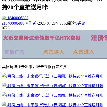
持20个直推送月咔
a18400005883
V
作者
/
2025-07-28
/
7.85 K阅读
/
0评论
07
28
具体玩法还未出来，跟未来银行差不多