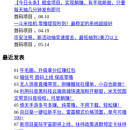
【今日头条】掘金项目，实现躺赚，有手就能做，只要
每天抽几分钟发布即可
首码项目 ，
08-10
一斗米挂机,零撸提现秒到！最稳定的系统超级好
首码项目 ，
04-19
币安注册，新活动抽奖速度去，最低抽到2美刀以上
首码项目 ，
05-14
最近发表
01
牛毛圈，升级拿分红赚红包
02
喵信号 首码上线 保底零撸
03
无人场景直播带货，刚睡醒就在爆单，小白也能做！
04
利用抖音黑科技云端商城快速涨粉开橱窗，米无忧图
文带货抖音授权，托管躺赚！
05
倚天手游多号多赚、纯零撸，不用下载，轻松赚！
06
向日葵一键拉新平台，雷霆模式价格顶置，单号可撸
100+
07
新项目星际宇宙即将上线，扶持政策进群预定卡扶持