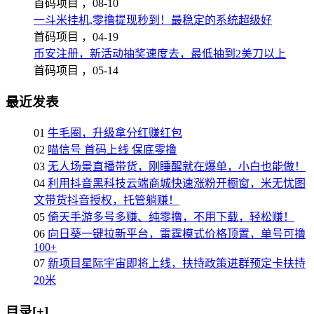
首码项目 ，
08-10
一斗米挂机,零撸提现秒到！最稳定的系统超级好
首码项目 ，
04-19
币安注册，新活动抽奖速度去，最低抽到2美刀以上
首码项目 ，
05-14
最近发表
01
牛毛圈，升级拿分红赚红包
02
喵信号 首码上线 保底零撸
03
无人场景直播带货，刚睡醒就在爆单，小白也能做！
04
利用抖音黑科技云端商城快速涨粉开橱窗，米无忧图
文带货抖音授权，托管躺赚！
05
倚天手游多号多赚、纯零撸，不用下载，轻松赚！
06
向日葵一键拉新平台，雷霆模式价格顶置，单号可撸
100+
07
新项目星际宇宙即将上线，扶持政策进群预定卡扶持
20米
目录[+]