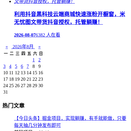
利用抖音黑科技云端商城快速涨粉开橱窗，米
无忧图文带货抖音授权，托管躺赚！
2026-08-07
6382 人在看
«
2026年8月
»
一
二
三
四
五
六
日
1
2
3
4
5
6
7
8
9
10
11
12
13
14
15
16
17
18
19
20
21
22
23
24
25
26
27
28
29
30
31
热门文章
【今日头条】掘金项目，实现躺赚，有手就能做，只要
每天抽几分钟发布即可