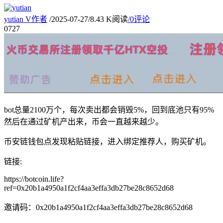
yutian
V
作者
/
2025-07-27
/
8.43 K阅读
/
0评论
07
27
bot总量2100万个，每次卖出都会销毁5%，回到底池只有95%
然后在通过矿机产出来，币会一直越来越少。
币安链钱包点发现粘贴链接，进入绑定推荐人，购买矿机。
链接:
https://botcoin.life?
ref=0x20b1a4950a1f2cf4aa3effa3db27be28c8652d68
邀请码：0x20b1a4950a1f2cf4aa3effa3db27be28c8652d68