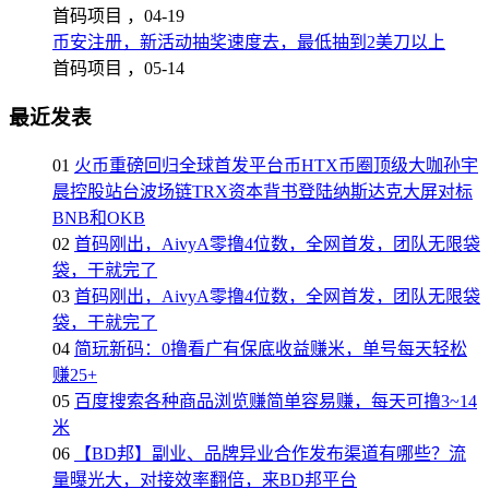
首码项目 ，
04-19
币安注册，新活动抽奖速度去，最低抽到2美刀以上
首码项目 ，
05-14
最近发表
01
火币重磅回归全球首发平台币HTX币圈顶级大咖孙宇
晨控股站台波场链TRX资本背书登陆纳斯达克大屏对标
BNB和OKB
02
首码刚出，AivyA零撸4位数，全网首发，团队无限袋
袋，干就完了
03
首码刚出，AivyA零撸4位数，全网首发，团队无限袋
袋，干就完了
04
简玩新码：0撸看广有保底收益赚米，单号每天轻松
赚25+
05
百度搜索各种商品浏览赚简单容易赚，每天可撸3~14
米
06
【BD邦】副业、品牌异业合作发布渠道有哪些？流
量曝光大，对接效率翻倍，来BD邦平台