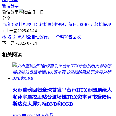
微博分享
微信分享
分享
百度浏览挂机项目：轻松复制粘贴，每日200-400元轻松提现
« 上一篇
2025-07-24
私 域 引 流A I全自动运行，一个粉20包回收
下一篇 »
2025-07-24
相关阅读
火币重磅回归全球首发平台币HTX币圈顶级大
咖孙宇晨控股站台波场链TRX资本背书登陆纳
斯达克大屏对标BNB和OKB
2026-08-06
2468 人在看