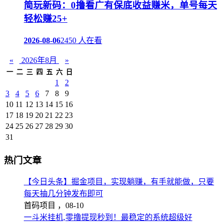
简玩新码：0撸看广有保底收益赚米，单号每天
轻松赚25+
2026-08-06
2450 人在看
«
2026年8月
»
一
二
三
四
五
六
日
1
2
3
4
5
6
7
8
9
10
11
12
13
14
15
16
17
18
19
20
21
22
23
24
25
26
27
28
29
30
31
热门文章
【今日头条】掘金项目，实现躺赚，有手就能做，只要
每天抽几分钟发布即可
首码项目 ，
08-10
一斗米挂机,零撸提现秒到！最稳定的系统超级好