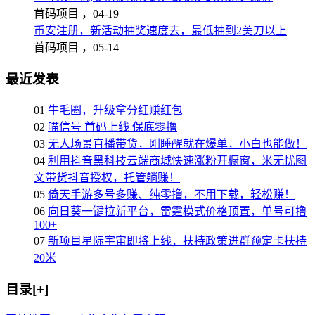
首码项目 ，
04-19
币安注册，新活动抽奖速度去，最低抽到2美刀以上
首码项目 ，
05-14
最近发表
01
牛毛圈，升级拿分红赚红包
02
喵信号 首码上线 保底零撸
03
无人场景直播带货，刚睡醒就在爆单，小白也能做！
04
利用抖音黑科技云端商城快速涨粉开橱窗，米无忧图
文带货抖音授权，托管躺赚！
05
倚天手游多号多赚、纯零撸，不用下载，轻松赚！
06
向日葵一键拉新平台，雷霆模式价格顶置，单号可撸
100+
07
新项目星际宇宙即将上线，扶持政策进群预定卡扶持
20米
目录[+]