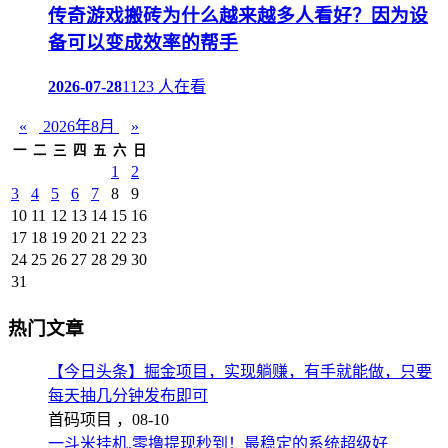
传奇游戏搬砖为什么越来越多人看好？因为设
备可以变成效率的帮手
2026-07-28
1123 人在看
«
2026年8月
»
一
二
三
四
五
六
日
1
2
3
4
5
6
7
8
9
10
11
12
13
14
15
16
17
18
19
20
21
22
23
24
25
26
27
28
29
30
31
热门文章
【今日头条】掘金项目，实现躺赚，有手就能做，只要
每天抽几分钟发布即可
首码项目 ，
08-10
一斗米挂机,零撸提现秒到！最稳定的系统超级好