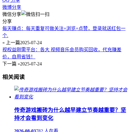
QQ 分享
微博分享
微信分享
分享
每天赚点：每天重复可做关注+浏览+点赞，登录就送红包一
个.
« 上一篇
2025-07-24
视权益刚需平台：各大 视频音乐会员购买回收，代充赚差
价，自用省钱！
下一篇 »
2025-07-24
相关阅读
传奇游戏搬砖为什么越早建立节奏越重要？坚
持才会看到变化
2026-08-03
782 人在看