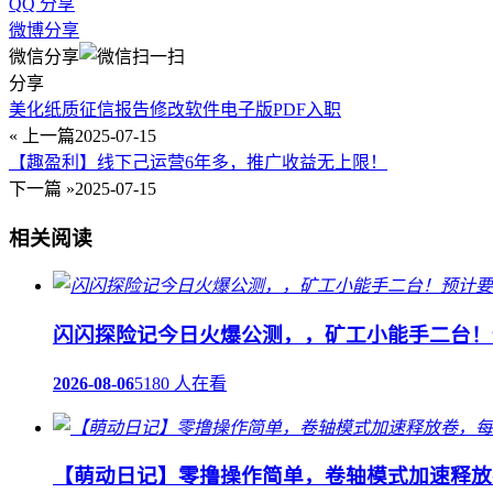
QQ 分享
微博分享
微信分享
分享
美化纸质征信报告修改软件电子版PDF入职
« 上一篇
2025-07-15
【趣盈利】线下己运营6年多，推广收益无上限！
下一篇 »
2025-07-15
相关阅读
闪闪探险记今日火爆公测，，矿工小能手二台！
2026-08-06
5180 人在看
【萌动日记】零撸操作简单，卷轴模式加速释放