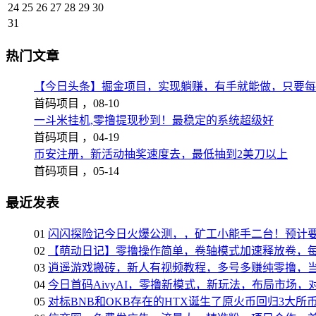
24
25
26
27
28
29
30
31
热门文章
【今日头条】掘金项目，实现躺赚，有手就能做，只要每
首码项目 ，
08-10
一斗米挂机,零撸提现秒到！最稳定的系统超级好
首码项目 ，
04-19
币安注册，新活动抽奖速度去，最低抽到2美刀以上
首码项目 ，
05-14
最近发表
01
闪闪探险记今日火爆公测，，矿工小能手二台！预计
02
【萌动日记】零撸操作简单，卷轴模式加速释放卷，每
03
逍遥游戏搬砖，新人有视频教程，多号多赚纯零撸，
04
今日首码AivyAI，零撸新模式，新玩法，布局市场，
05
对标BNB和OKB存在的HTX诞生了原火币回归3大