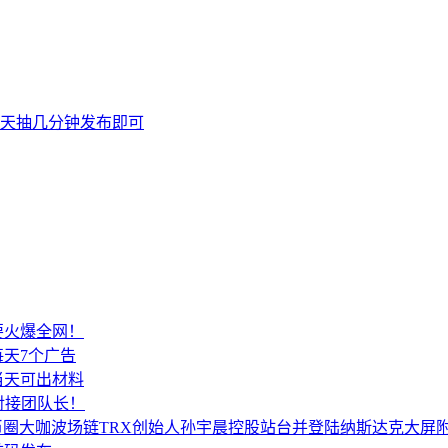
天抽几分钟发布即可
要火爆全网！
天7个广告
当天可出材料
对接团队长！
所币圈大咖波场链TRX创始人孙宇晨控股站台并登陆纳斯达克大屏