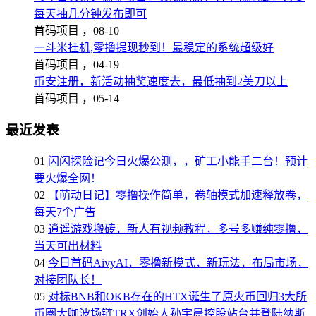
每天抽几分钟发布即可
首码项目 ，
08-10
一斗米挂机,零撸提现秒到！最稳定的系统超级好
首码项目 ，
04-19
币安注册，新活动抽奖速度去，最低抽到2美刀以上
首码项目 ，
05-14
最近发表
01
闪闪探险记今日火爆公测，，矿工小能手二台！预计
要火爆全网！
02
【萌动日记】零撸操作简单，卷轴模式加速释放卷，
每天7个广告
03
逍遥游戏搬砖，新人有视频教程，多号多赚纯零撸，
当天可出材料
04
今日首码AivyAI，零撸新模式，新玩法，布局市场，
对接团队长！
05
对标BNB和OKB存在的HTX诞生了原火币回归3大所
币圈大咖波场链TRX创始人孙宇晨控股站台并登陆纳斯