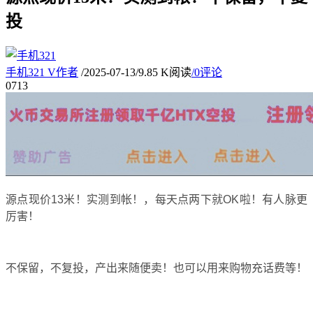
投
手机321
V
作者
/
2025-07-13
/
9.85 K阅读
/
0评论
07
13
源点现价13米！实测到帐！，每天点两下就OK啦！有人脉更
厉害！
不保留，不复投，产出来随便卖！也可以用来购物充话费等！