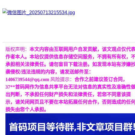
版权声明：
本文内容由互联网用户自发贡献，该文观点仅代
作者本人。本站仅提供信息存储空间服务，不拥有所有权，
承担相关法律责任。请勿盲目下载注册。如发现本站有涉嫌
袭侵权/违法违规的内容，请发送邮件至：
1406739544@qq.com
风险提示：
合作之前建议签订合同，
37**首码网作为信息共享平台无法对信息的真实性及准确性
出判断，不承担任何财产损失和法律责任，若您不同意该提
示，请关闭网页且不要在本站拓展任何合作，否则造成的任
损失由您个人承担。