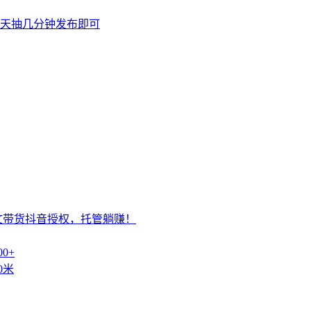
天抽几分钟发布即可
文带货抖音授权，托管躺赚！
0+
0米