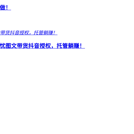
做！
忧图文带货抖音授权，托管躺赚！