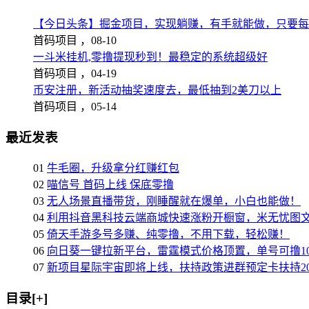
【今日头条】掘金项目，实现躺赚，有手就能做，只要每
首码项目 ，
08-10
一斗米挂机,零撸提现秒到！最稳定的系统超级好
首码项目 ，
04-19
币安注册，新活动抽奖速度去，最低抽到2美刀以上
首码项目 ，
05-14
最近发表
01
牛毛圈，升级拿分红赚红包
02
喵信号 首码上线 保底零撸
03
无人场景直播带货，刚睡醒就在爆单，小白也能做！
04
利用抖音黑科技云端商城快速涨粉开橱窗，米无忧图
05
倚天手游多号多赚、纯零撸，不用下载，轻松赚！
06
向日葵一键拉新平台，雷霆模式价格顶置，单号可撸10
07
新项目星际宇宙即将上线，扶持政策进群预定卡扶持2
目录[+]