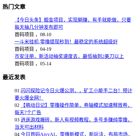
热门文章
【今日头条】掘金项目，实现躺赚，有手就能做，只要
每天抽几分钟发布即可
首码项目 ，
08-10
一斗米挂机,零撸提现秒到！最稳定的系统超级好
首码项目 ，
04-19
币安注册，新活动抽奖速度去，最低抽到2美刀以上
首码项目 ，
05-14
最近发表
01
闪闪探险记今日火爆公测，，矿工小能手二台！预计
要火爆全网！
02
【萌动日记】零撸操作简单，卷轴模式加速释放卷，
每天7个广告
03
逍遥游戏搬砖，新人有视频教程，多号多赚纯零撸，
当天可出材料
04
今日首码AivyAI，零撸新模式，新玩法，布局市场，