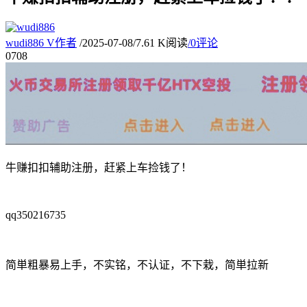
wudi886
V
作者
/
2025-07-08
/
7.61 K阅读
/
0评论
07
08
牛赚扣扣辅助注册，赶紧上车捡钱了！
qq350216735
简単粗暴易上手，不实铭，不认证，不下栽，简単拉新