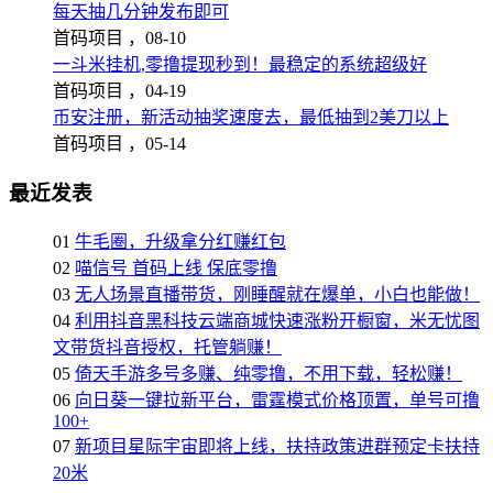
每天抽几分钟发布即可
首码项目 ，
08-10
一斗米挂机,零撸提现秒到！最稳定的系统超级好
首码项目 ，
04-19
币安注册，新活动抽奖速度去，最低抽到2美刀以上
首码项目 ，
05-14
最近发表
01
牛毛圈，升级拿分红赚红包
02
喵信号 首码上线 保底零撸
03
无人场景直播带货，刚睡醒就在爆单，小白也能做！
04
利用抖音黑科技云端商城快速涨粉开橱窗，米无忧图
文带货抖音授权，托管躺赚！
05
倚天手游多号多赚、纯零撸，不用下载，轻松赚！
06
向日葵一键拉新平台，雷霆模式价格顶置，单号可撸
100+
07
新项目星际宇宙即将上线，扶持政策进群预定卡扶持
20米