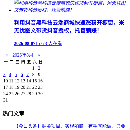
利用抖音黑科技云端商城快速涨粉开橱窗，米
无忧图文带货抖音授权，托管躺赚！
2026-08-07
15773 人在看
«
2026年8月
»
一
二
三
四
五
六
日
1
2
3
4
5
6
7
8
9
10
11
12
13
14
15
16
17
18
19
20
21
22
23
24
25
26
27
28
29
30
31
热门文章
【今日头条】掘金项目，实现躺赚，有手就能做，只要