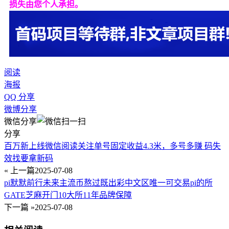
损失由您个人承担。
阅读
海报
QQ 分享
微博分享
微信分享
分享
百万新上线微信阅读关注单号固定收益4.3米，多号多赚 码失
效找要拿新码
« 上一篇
2025-07-08
pi默默前行未来主流币熬过既出彩中文区唯一可交易pi的所
GATE芝麻开门10大所11年品牌保障
下一篇 »
2025-07-08