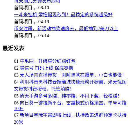
每天抽几分钟发布即可
首码项目 ，
08-10
一斗米挂机,零撸提现秒到！最稳定的系统超级好
首码项目 ，
04-19
币安注册，新活动抽奖速度去，最低抽到2美刀以上
首码项目 ，
05-14
最近发表
01
牛毛圈，升级拿分红赚红包
02
喵信号 首码上线 保底零撸
03
无人场景直播带货，刚睡醒就在爆单，小白也能做！
04
利用抖音黑科技云端商城快速涨粉开橱窗，米无忧图
文带货抖音授权，托管躺赚！
05
倚天手游多号多赚、纯零撸，不用下载，轻松赚！
06
向日葵一键拉新平台，雷霆模式价格顶置，单号可撸
100+
07
新项目星际宇宙即将上线，扶持政策进群预定卡扶持
20米