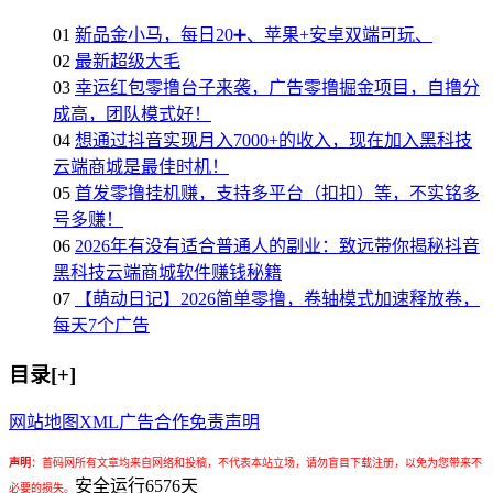
01
新品金小马，每日20➕、苹果+安卓双端可玩、
02
最新超级大毛
03
幸运红包零撸台子来袭，广告零撸掘金项目，自撸分
成高，团队模式好！
04
想通过抖音实现月入7000+的收入，现在加入黑科技
云端商城是最佳时机！
05
首发零撸挂机赚，支持多平台（扣扣）等，不实铭多
号多赚！
06
2026年有没有适合普通人的副业：致远带你揭秘抖音
黑科技云端商城软件赚钱秘籍
07
【萌动日记】2026简单零撸，卷轴模式加速释放卷，
每天7个广告
目录[+]
网站地图
XML
广告合作
免责声明
声明
：
首码网所有文章均来自网络和投稿，不代表本站立场，请勿盲目下载注册，以免为您带来不
安全运行
6576
天
必要的损失。