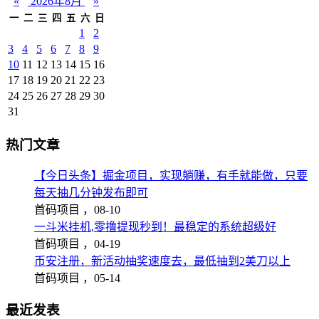
«
2026年8月
»
一
二
三
四
五
六
日
1
2
3
4
5
6
7
8
9
10
11
12
13
14
15
16
17
18
19
20
21
22
23
24
25
26
27
28
29
30
31
热门文章
【今日头条】掘金项目，实现躺赚，有手就能做，只要
每天抽几分钟发布即可
首码项目 ，
08-10
一斗米挂机,零撸提现秒到！最稳定的系统超级好
首码项目 ，
04-19
币安注册，新活动抽奖速度去，最低抽到2美刀以上
首码项目 ，
05-14
最近发表