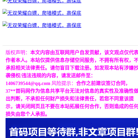
版权声明：
本文内容由互联网用户自发贡献，该文观点仅代
作者本人。本站仅提供信息存储空间服务，不拥有所有权，
承担相关法律责任。请勿盲目下载注册。如发现本站有涉嫌
袭侵权/违法违规的内容，请发送邮件至：
1406739544@qq.com
风险提示：
合作之前建议签订合同，
37**首码网作为信息共享平台无法对信息的真实性及准确性
出判断，不承担任何财产损失和法律责任，若您不同意该提
示，请关闭网页且不要在本站拓展任何合作，否则造成的任
损失由您个人承担。