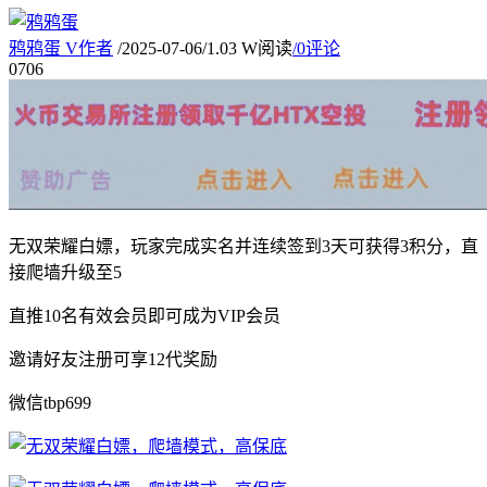
鸦鸦蛋
V
作者
/
2025-07-06
/
1.03 W阅读
/
0评论
07
06
无双荣耀白嫖，玩家完成实名并连续签到3天可获得3积分，直
接爬墙升级至5
直推10名有效会员即可成为VIP会员
邀请好友注册可享12代奖励
微信tbp699