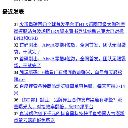
最近发表
01
火币重磅回归全球首发平台币HTX币圈顶级大咖孙宇
晨控股站台波场链TRX资本背书登陆纳斯达克大屏对标
BNB和OKB
02
首码刚出，AivyA零撸4位数，全网首发，团队无限袋
袋，干就完了
03
首码刚出，AivyA零撸4位数，全网首发，团队无限袋
袋，干就完了
04
简玩新码：0撸看广有保底收益赚米，单号每天轻松
赚25+
05
百度搜索各种商品浏览赚简单容易赚，每天可撸3~14
米
06
【BD邦】副业、品牌异业合作发布渠道有哪些？流
量曝光大，对接效率翻倍，来BD邦平台
07
真诚帮你省下千元的抖音黑科技快手直播间人气涨粉
点赞云端商城免费送