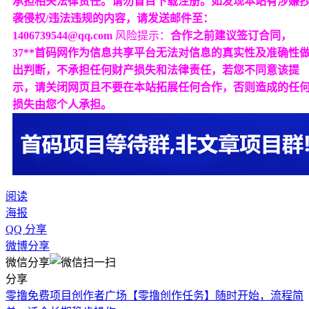
承担相关法律责任。请勿盲目下载注册。如发现本站有涉嫌
袭侵权/违法违规的内容，请发送邮件至：
1406739544@qq.com
风险提示：
合作之前建议签订合同，
37**首码网作为信息共享平台无法对信息的真实性及准确性
出判断，不承担任何财产损失和法律责任，若您不同意该提
示，请关闭网页且不要在本站拓展任何合作，否则造成的任
损失由您个人承担。
阅读
海报
QQ 分享
微博分享
微信分享
分享
零撸免费项目创作者广场【零撸创作任务】随时开始，流程简