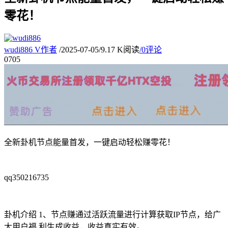
零花！
wudi886
V
作者
/
2025-07-05
/
9.17 K阅读
/
0评论
07
05
全新卦机节点能量首发，一键启动轻松赚零花！
qq350216735
卦机介绍 1、节点赚通过活跃流量进行计算获取IP节点，给广
大用户福 利生成收益，收益真实有效。