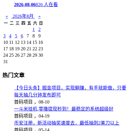
2026-08-06
826 人在看
«
2026年8月
»
一
二
三
四
五
六
日
1
2
3
4
5
6
7
8
9
10
11
12
13
14
15
16
17
18
19
20
21
22
23
24
25
26
27
28
29
30
31
热门文章
【今日头条】掘金项目，实现躺赚，有手就能做，只要
每天抽几分钟发布即可
首码项目 ，
08-10
一斗米挂机,零撸提现秒到！最稳定的系统超级好
首码项目 ，
04-19
币安注册，新活动抽奖速度去，最低抽到2美刀以上
首码项目 ，
05-14