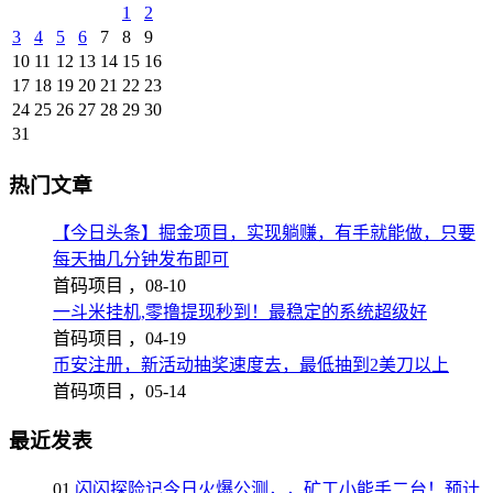
1
2
3
4
5
6
7
8
9
10
11
12
13
14
15
16
17
18
19
20
21
22
23
24
25
26
27
28
29
30
31
热门文章
【今日头条】掘金项目，实现躺赚，有手就能做，只要
每天抽几分钟发布即可
首码项目 ，
08-10
一斗米挂机,零撸提现秒到！最稳定的系统超级好
首码项目 ，
04-19
币安注册，新活动抽奖速度去，最低抽到2美刀以上
首码项目 ，
05-14
最近发表
01
闪闪探险记今日火爆公测，，矿工小能手二台！预计