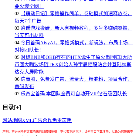
要火爆全网！
02
【萌动日记】零撸操作简单，卷轴模式加速释放卷，
每天7个广告
03
逍遥游戏搬砖，新人有视频教程，多号多赚纯零撸，
当天可出材料
04
今日首码AivyAI，零撸新模式，新玩法，布局市场，
对接团队长！
05
对标BNB和OKB存在的HTX诞生了原火币回归3大所
币圈大咖波场链TRX创始人孙宇晨控股站台并登陆纳斯
达克大屏附能
06
信商圈，免费发广告，流量大，精准粉，项目合作，
首码发布
07
乐奇宝首码 本团队全员可自动开VIP钻石级团队长
目录[+]
网站地图
XML
广告合作
免责声明
声明
：
首码网所有文章均来自网络和投稿，不代表本站立场，请勿盲目下载注册，以免为您带来不