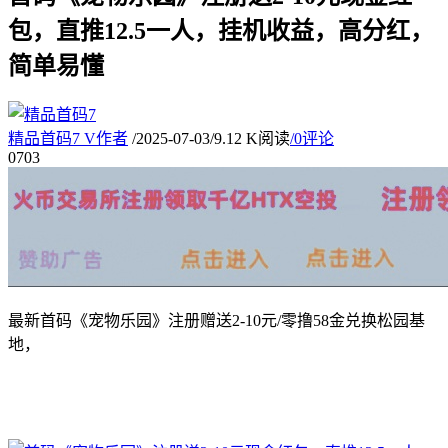
包，直推12.5一人，挂机收益，高分红，
简单易懂
精品首码7
V
作者
/
2025-07-03
/
9.12 K阅读
/
0评论
07
03
最新首码《宠物乐园》注册赠送2-10元/零撸58金兑换松园基
地，