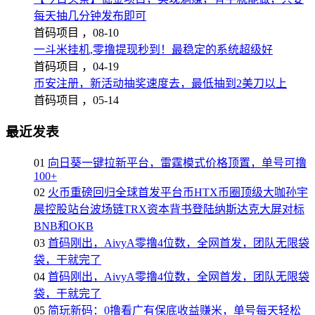
每天抽几分钟发布即可
首码项目 ，
08-10
一斗米挂机,零撸提现秒到！最稳定的系统超级好
首码项目 ，
04-19
币安注册，新活动抽奖速度去，最低抽到2美刀以上
首码项目 ，
05-14
最近发表
01
向日葵一键拉新平台，雷霆模式价格顶置，单号可撸
100+
02
火币重磅回归全球首发平台币HTX币圈顶级大咖孙宇
晨控股站台波场链TRX资本背书登陆纳斯达克大屏对标
BNB和OKB
03
首码刚出，AivyA零撸4位数，全网首发，团队无限袋
袋，干就完了
04
首码刚出，AivyA零撸4位数，全网首发，团队无限袋
袋，干就完了
05
简玩新码：0撸看广有保底收益赚米，单号每天轻松