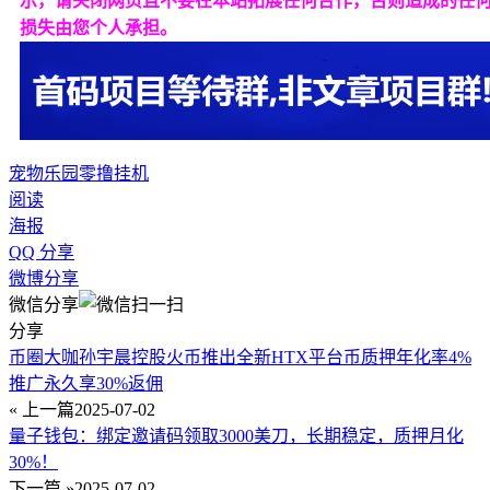
示，请关闭网页且不要在本站拓展任何合作，否则造成的任
损失由您个人承担。
宠物乐园
零撸
挂机
阅读
海报
QQ 分享
微博分享
微信分享
分享
币圈大咖孙宇晨控股火币推出全新HTX平台币质押年化率4%
推广永久享30%返佣
« 上一篇
2025-07-02
量子钱包：绑定邀请码领取3000美刀，长期稳定，质押月化
30%！
下一篇 »
2025-07-02