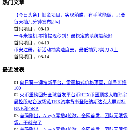
热门文章
【今日头条】掘金项目，实现躺赚，有手就能做，只要
每天抽几分钟发布即可
首码项目 ，
08-10
一斗米挂机,零撸提现秒到！最稳定的系统超级好
首码项目 ，
04-19
币安注册，新活动抽奖速度去，最低抽到2美刀以上
首码项目 ，
05-14
最近发表
01
向日葵一键拉新平台，雷霆模式价格顶置，单号可撸
100+
02
火币重磅回归全球首发平台币HTX币圈顶级大咖孙宇
晨控股站台波场链TRX资本背书登陆纳斯达克大屏对标
BNB和OKB
03
首码刚出，AivyA零撸4位数，全网首发，团队无限袋
袋，干就完了
04
首码刚出，AivyA零撸4位数，全网首发，团队无限袋