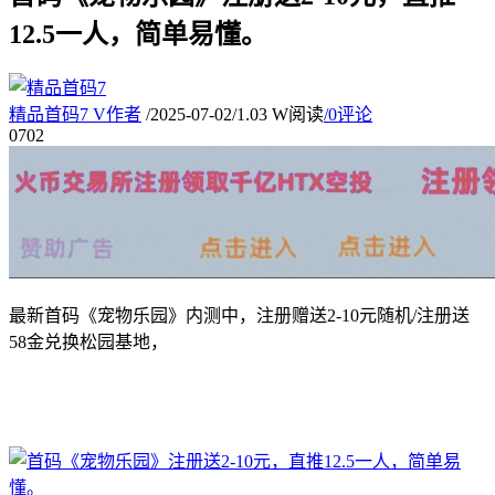
12.5一人，简单易懂。
精品首码7
V
作者
/
2025-07-02
/
1.03 W阅读
/
0评论
07
02
最新首码《宠物乐园》内测中，注册赠送2-10元随机/注册送
58金兑换松园基地，