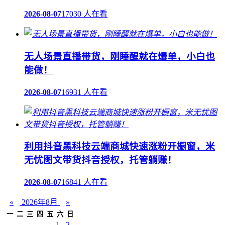
2026-08-07
17030 人在看
无人场景直播带货，刚睡醒就在爆单，小白也
能做！
2026-08-07
16931 人在看
利用抖音黑科技云端商城快速涨粉开橱窗，米
无忧图文带货抖音授权，托管躺赚！
2026-08-07
16841 人在看
«
2026年8月
»
一
二
三
四
五
六
日
1
2