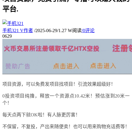
平台.
手机321
V
作者
/
2025-06-29
/
1.27 W阅读
/
0评论
06
29
项目资源，可以免费发项目找项目！引流效果超级好！
0投资项目纯撸，释放一个资源点10.42米！预估涨到20米一
个！
每天点两下就OK啦！有人脉更厉害！
不保留，不复投，产出来随便卖！也可以用来购物充话费等！