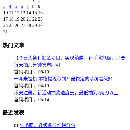
3
4
5
6
7
8
9
10
11
12
13
14
15
16
17
18
19
20
21
22
23
24
25
26
27
28
29
30
31
热门文章
【今日头条】掘金项目，实现躺赚，有手就能做，只要
每天抽几分钟发布即可
首码项目 ，
08-10
一斗米挂机,零撸提现秒到！最稳定的系统超级好
首码项目 ，
04-19
币安注册，新活动抽奖速度去，最低抽到2美刀以上
首码项目 ，
05-14
最近发表
01
牛毛圈，升级拿分红赚红包