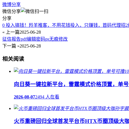
微博分享
微信分享
分享
0 投入搞钱！羚羊推客，不用花钱投入，只赚钱，首码代理招2
« 上一篇
2025-06-28
征信报告pdf编辑密码ps无痕修改
下一篇 »
2025-06-28
相关阅读
向日葵一键拉新平台，雷霆模式价格顶置，单号可
2026-08-07
2494 人在看
火币重磅回归全球首发平台币HTX币圈顶级大咖