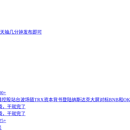
天抽几分钟发布即可
0+
控股站台波场链TRX资本背书登陆纳斯达克大屏对标BNB和OK
袋袋，干就完了
袋袋，干就完了
5+
米