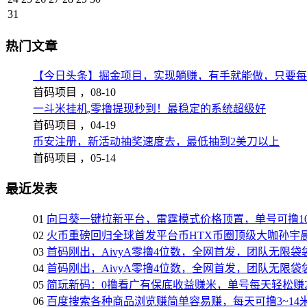
31
热门文章
【今日头条】掘金项目，实现躺赚，有手就能做，只要每
首码项目 ，
08-10
一斗米挂机,零撸提现秒到！最稳定的系统超级好
首码项目 ，
04-19
币安注册，新活动抽奖速度去，最低抽到2美刀以上
首码项目 ，
05-14
最近发表
01
向日葵一键拉新平台，雷霆模式价格顶置，单号可撸10
02
火币重磅回归全球首发平台币HTX币圈顶级大咖孙宇晨
03
首码刚出，AivyA零撸4位数，全网首发，团队无限
04
首码刚出，AivyA零撸4位数，全网首发，团队无限
05
简玩新码：0撸看广有保底收益赚米，单号每天轻松赚2
06
百度搜索各种商品浏览赚简单容易赚，每天可撸3~14