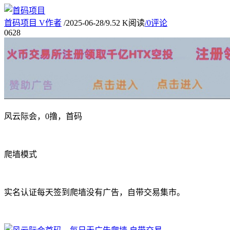
首码项目
V
作者
/
2025-06-28
/
9.52 K阅读
/
0评论
06
28
风云际会，0撸，首码
爬墙模式
实名认证每天签到爬墙没有广告，自带交易集市。