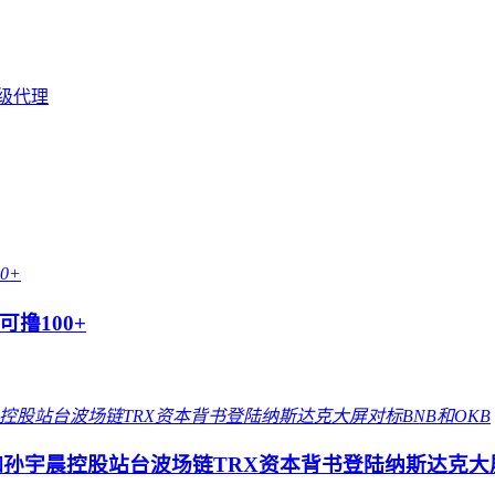
级代理
撸100+
孙宇晨控股站台波场链TRX资本背书登陆纳斯达克大屏