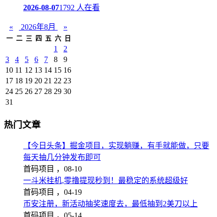
2026-08-07
1792 人在看
«
2026年8月
»
一
二
三
四
五
六
日
1
2
3
4
5
6
7
8
9
10
11
12
13
14
15
16
17
18
19
20
21
22
23
24
25
26
27
28
29
30
31
热门文章
【今日头条】掘金项目，实现躺赚，有手就能做，只要
每天抽几分钟发布即可
首码项目 ，
08-10
一斗米挂机,零撸提现秒到！最稳定的系统超级好
首码项目 ，
04-19
币安注册，新活动抽奖速度去，最低抽到2美刀以上
首码项目 ，
05-14