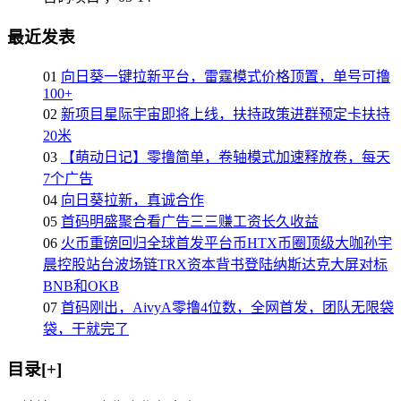
最近发表
01
向日葵一键拉新平台，雷霆模式价格顶置，单号可撸
100+
02
新项目星际宇宙即将上线，扶持政策进群预定卡扶持
20米
03
【萌动日记】零撸简单，卷轴模式加速释放卷，每天
7个广告
04
向日葵拉新，真诚合作
05
首码明盛聚合看广告三三赚工资长久收益
06
火币重磅回归全球首发平台币HTX币圈顶级大咖孙宇
晨控股站台波场链TRX资本背书登陆纳斯达克大屏对标
BNB和OKB
07
首码刚出，AivyA零撸4位数，全网首发，团队无限袋
袋，干就完了
目录[+]