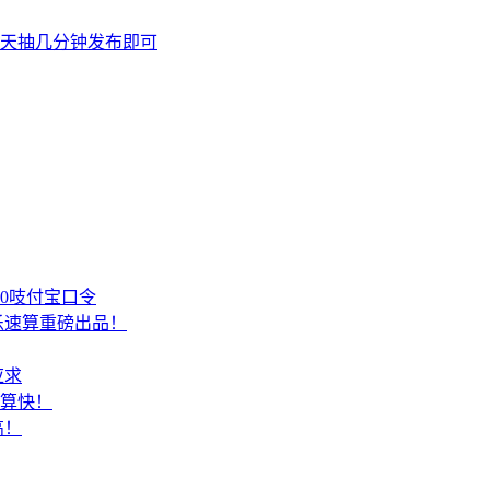
天抽几分钟发布即可
00吱付宝口令
乐速算重磅出品！
应求
结算快！
高！