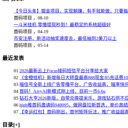
【今日头条】掘金项目，实现躺赚，有手就能做，只要每
首码项目 ，
08-10
一斗米挂机,零撸提现秒到！最稳定的系统超级好
首码项目 ，
04-19
币安注册，新活动抽奖速度去，最低抽到2美刀以上
首码项目 ，
05-14
最近发表
01
2026最新云上Focus接码短信平台分享给大家
02
《金橙挂机》新增每日大转盘最高888现金/85充话费1
03
喵信号全新上线广告零撸平台，广告收益高，喵享快
04
首码！AivyAI新模式刚上线，目前一币6.6u
05
钻石大亨2026新版，自带兑换提米乐，游戏钻石供不
06
high推首码邀请码948095，做网盘拉新首选，单价高
07
【幸运红包】首码刚出，首创矩阵玩法，推广收益超
目录[+]