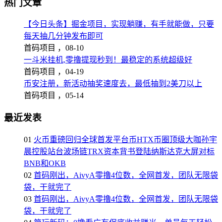
热门文章
【今日头条】掘金项目，实现躺赚，有手就能做，只要
每天抽几分钟发布即可
首码项目 ，
08-10
一斗米挂机,零撸提现秒到！最稳定的系统超级好
首码项目 ，
04-19
币安注册，新活动抽奖速度去，最低抽到2美刀以上
首码项目 ，
05-14
最近发表
01
火币重磅回归全球首发平台币HTX币圈顶级大咖孙宇
晨控股站台波场链TRX资本背书登陆纳斯达克大屏对标
BNB和OKB
02
首码刚出，AivyA零撸4位数，全网首发，团队无限袋
袋，干就完了
03
首码刚出，AivyA零撸4位数，全网首发，团队无限袋
袋，干就完了