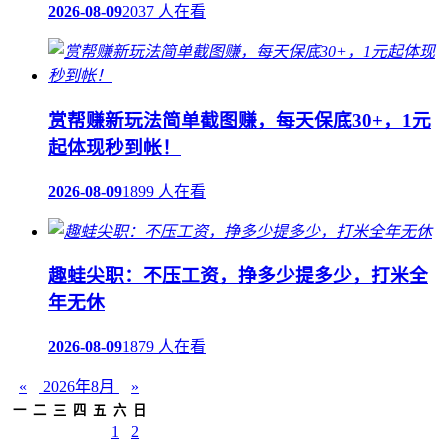
2026-08-09
2037 人在看
赏帮赚新玩法简单截图赚，每天保底30+，1元
起体现秒到帐！
2026-08-09
1899 人在看
趣蛙尖职：不压工资，挣多少提多少，打米全
年无休
2026-08-09
1879 人在看
«
2026年8月
»
一
二
三
四
五
六
日
1
2