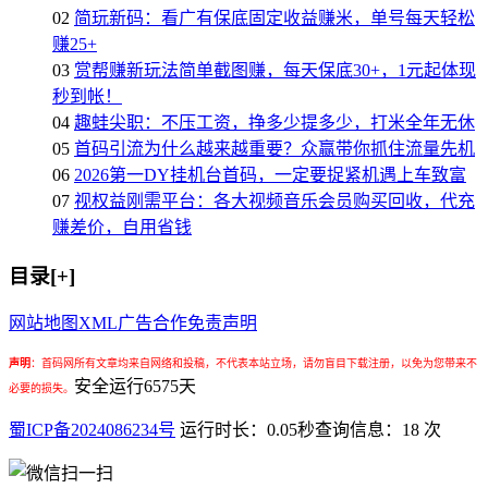
02
简玩新码：看广有保底固定收益赚米，单号每天轻松
赚25+
03
赏帮赚新玩法简单截图赚，每天保底30+，1元起体现
秒到帐！
04
趣蛙尖职：不压工资，挣多少提多少，打米全年无休
05
首码引流为什么越来越重要？众赢带你抓住流量先机
06
2026第一DY挂机台首码，一定要捉紧机遇上车致富
07
视权益刚需平台：各大视频音乐会员购买回收，代充
赚差价，自用省钱
目录[+]
网站地图
XML
广告合作
免责声明
声明
：
首码网所有文章均来自网络和投稿，不代表本站立场，请勿盲目下载注册，以免为您带来不
安全运行
6575
天
必要的损失。
蜀ICP备2024086234号
运行时长：0.05秒
查询信息：18 次