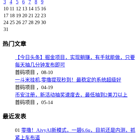
3
4
5
6
7
8
9
10
11
12
13
14
15
16
17
18
19
20
21
22
23
24
25
26
27
28
29
30
31
热门文章
【今日头条】掘金项目，实现躺赚，有手就能做，只要
每天抽几分钟发布即可
首码项目 ，
08-10
一斗米挂机,零撸提现秒到！最稳定的系统超级好
首码项目 ，
04-19
币安注册，新活动抽奖速度去，最低抽到2美刀以上
首码项目 ，
05-14
最近发表
01
零撸！AivyAI新模式，一碧6.6u，目前还是内测，抓
紧上车布道