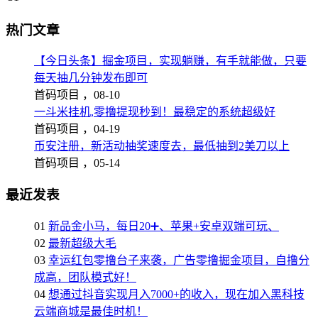
热门文章
【今日头条】掘金项目，实现躺赚，有手就能做，只要
每天抽几分钟发布即可
首码项目 ，
08-10
一斗米挂机,零撸提现秒到！最稳定的系统超级好
首码项目 ，
04-19
币安注册，新活动抽奖速度去，最低抽到2美刀以上
首码项目 ，
05-14
最近发表
01
新品金小马，每日20➕、苹果+安卓双端可玩、
02
最新超级大毛
03
幸运红包零撸台子来袭，广告零撸掘金项目，自撸分
成高，团队模式好！
04
想通过抖音实现月入7000+的收入，现在加入黑科技
云端商城是最佳时机！