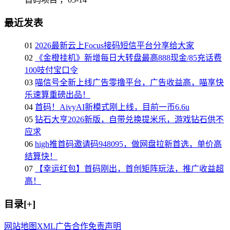
最近发表
01
2026最新云上Focus接码短信平台分享给大家
02
《金橙挂机》新增每日大转盘最高888现金/85充话费
100吱付宝口令
03
喵信号全新上线广告零撸平台，广告收益高，喵享快
乐速算重磅出品！
04
首码！AivyAI新模式刚上线，目前一币6.6u
05
钻石大亨2026新版，自带兑换提米乐，游戏钻石供不
应求
06
high推首码邀请码948095，做网盘拉新首选，单价高
结算快！
07
【幸运红包】首码刚出，首创矩阵玩法，推广收益超
高！
目录[+]
网站地图
XML
广告合作
免责声明