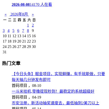
2026-08-08
14170 人在看
«
2026年8月
»
一
二
三
四
五
六
日
1
2
3
4
5
6
7
8
9
10
11
12
13
14
15
16
17
18
19
20
21
22
23
24
25
26
27
28
29
30
31
热门文章
【今日头条】掘金项目，实现躺赚，有手就能做，只要
每天抽几分钟发布即可
首码项目 ，
08-10
一斗米挂机,零撸提现秒到！最稳定的系统超级好
首码项目 ，
04-19
币安注册，新活动抽奖速度去，最低抽到2美刀以上
首码项目 ，
05-14