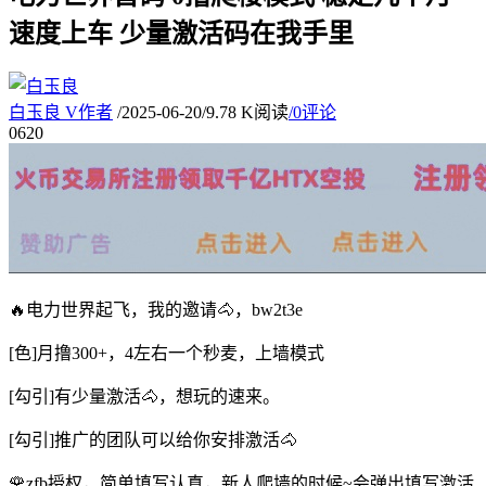
速度上车 少量激活码在我手里
白玉良
V
作者
/
2025-06-20
/
9.78 K阅读
/
0评论
06
20
🔥电力世界起飞，我的邀请🐴，bw2t3e
[色]月撸300+，4左右一个秒麦，上墙模式
[勾引]有少量激活🐴，想玩的速来。
[勾引]推广的团队可以给你安排激活🐴
🌹zfb授权，简单填写认真，新人爬墙的时候~会弹出填写激活