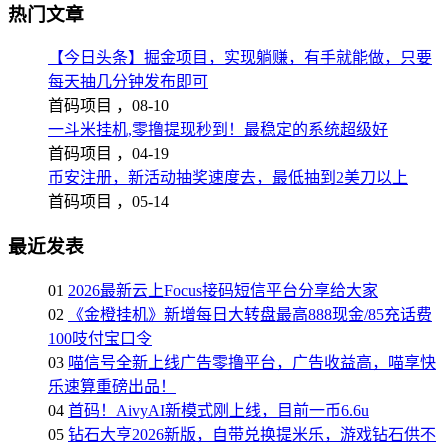
热门文章
【今日头条】掘金项目，实现躺赚，有手就能做，只要
每天抽几分钟发布即可
首码项目 ，
08-10
一斗米挂机,零撸提现秒到！最稳定的系统超级好
首码项目 ，
04-19
币安注册，新活动抽奖速度去，最低抽到2美刀以上
首码项目 ，
05-14
最近发表
01
2026最新云上Focus接码短信平台分享给大家
02
《金橙挂机》新增每日大转盘最高888现金/85充话费
100吱付宝口令
03
喵信号全新上线广告零撸平台，广告收益高，喵享快
乐速算重磅出品！
04
首码！AivyAI新模式刚上线，目前一币6.6u
05
钻石大亨2026新版，自带兑换提米乐，游戏钻石供不