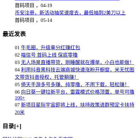
首码项目 ，
04-19
币安注册，新活动抽奖速度去，最低抽到2美刀以上
首码项目 ，
05-14
最近发表
01
牛毛圈，升级拿分红赚红包
02
喵信号 首码上线 保底零撸
03
无人场景直播带货，刚睡醒就在爆单，小白也能做！
04
利用抖音黑科技云端商城快速涨粉开橱窗，米无忧图
文带货抖音授权，托管躺赚！
05
倚天手游多号多赚、纯零撸，不用下载，轻松赚！
06
向日葵一键拉新平台，雷霆模式价格顶置，单号可撸
100+
07
新项目星际宇宙即将上线，扶持政策进群预定卡扶持
20米
目录[+]