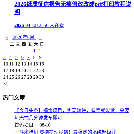
2026纸质征信报告无痕修改改成pdf打印教程说
明
2026-04-13
12356 人在看
«
2026年8月
»
一
二
三
四
五
六
日
1
2
3
4
5
6
7
8
9
10
11
12
13
14
15
16
17
18
19
20
21
22
23
24
25
26
27
28
29
30
31
热门文章
【今日头条】掘金项目，实现躺赚，有手就能做，只要
每天抽几分钟发布即可
首码项目 ，
08-10
一斗米挂机,零撸提现秒到！最稳定的系统超级好