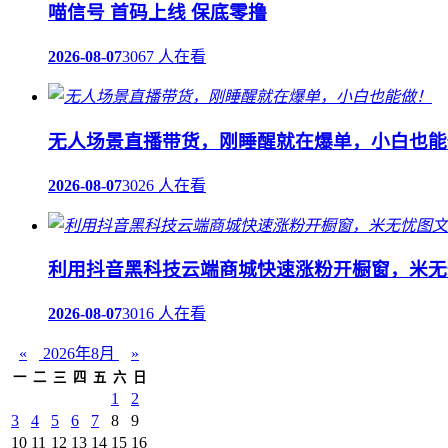
喵信号 首码上线 保底零撸
2026-08-07
3067 人在看
无人场景直播带货，刚睡醒就在爆单，小白也能
2026-08-07
3026 人在看
利用抖音黑科技云端商城快速涨粉开橱窗，米无
2026-08-07
3016 人在看
«
2026年8月
»
一
二
三
四
五
六
日
1
2
3
4
5
6
7
8
9
10
11
12
13
14
15
16