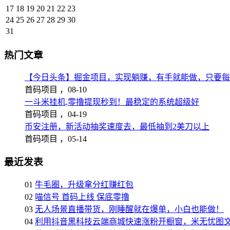
17
18
19
20
21
22
23
24
25
26
27
28
29
30
31
热门文章
【今日头条】掘金项目，实现躺赚，有手就能做，只要每
首码项目 ，
08-10
一斗米挂机,零撸提现秒到！最稳定的系统超级好
首码项目 ，
04-19
币安注册，新活动抽奖速度去，最低抽到2美刀以上
首码项目 ，
05-14
最近发表
01
牛毛圈，升级拿分红赚红包
02
喵信号 首码上线 保底零撸
03
无人场景直播带货，刚睡醒就在爆单，小白也能做！
04
利用抖音黑科技云端商城快速涨粉开橱窗，米无忧图