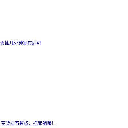
天抽几分钟发布即可
文带货抖音授权，托管躺赚！