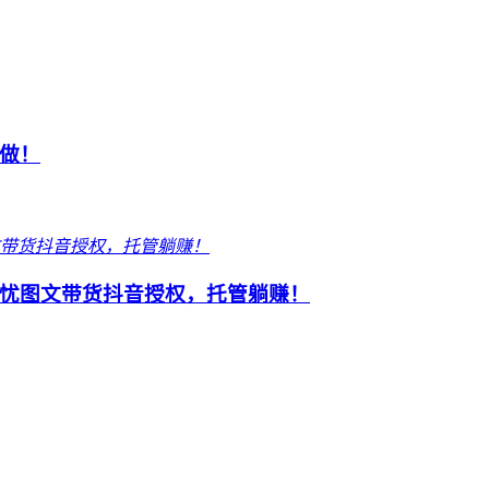
做！
忧图文带货抖音授权，托管躺赚！