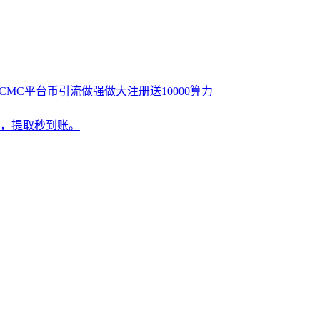
MC平台币引流做强做大注册送10000算力
告，提取秒到账。