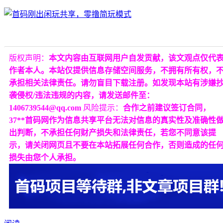
版权声明：
本文内容由互联网用户自发贡献，该文观点仅代
作者本人。本站仅提供信息存储空间服务，不拥有所有权，
承担相关法律责任。请勿盲目下载注册。如发现本站有涉嫌
袭侵权/违法违规的内容，请发送邮件至：
1406739544@qq.com
风险提示：
合作之前建议签订合同，
37**首码网作为信息共享平台无法对信息的真实性及准确性
出判断，不承担任何财产损失和法律责任，若您不同意该提
示，请关闭网页且不要在本站拓展任何合作，否则造成的任
损失由您个人承担。