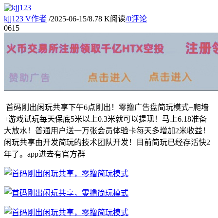
kjj123
V
作者
/
2025-06-15
/
8.78 K阅读
/
0评论
06
15
首码刚出闲玩共享下午6点刚出！零撸广告盘简玩模式+爬墙
+游戏试玩每天保底5米以上0.3米就可以提现！马上6.18准备
大放水！普通用户送一万张会员体验卡每天多增加2米收益！
闲玩共享由开发简玩的技术团队开发！目前简玩已经存活快2
年了。app进去有官方群