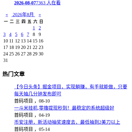
2026-08-07
7363 人在看
«
2026年8月
»
一
二
三
四
五
六
日
1
2
3
4
5
6
7
8
9
10
11
12
13
14
15
16
17
18
19
20
21
22
23
24
25
26
27
28
29
30
31
热门文章
【今日头条】掘金项目，实现躺赚，有手就能做，只要
每天抽几分钟发布即可
首码项目 ，
08-10
一斗米挂机,零撸提现秒到！最稳定的系统超级好
首码项目 ，
04-19
币安注册，新活动抽奖速度去，最低抽到2美刀以上
首码项目 ，
05-14