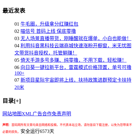
最近发表
01
牛毛圈，升级拿分红赚红包
02
喵信号 首码上线 保底零撸
03
无人场景直播带货，刚睡醒就在爆单，小白也能做！
04
利用抖音黑科技云端商城快速涨粉开橱窗，米无忧图
文带货抖音授权，托管躺赚！
05
倚天手游多号多赚、纯零撸，不用下载，轻松赚！
06
向日葵一键拉新平台，雷霆模式价格顶置，单号可撸
100+
07
新项目星际宇宙即将上线，扶持政策进群预定卡扶持
20米
目录[+]
网站地图
XML
广告合作
免责声明
声明
：
首码网所有文章均来自网络和投稿，不代表本站立场，请勿盲目下载注册，以免为您带来不
安全运行
6573
天
必要的损失。