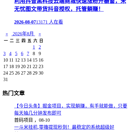
利用抖音黑科技云端商城快速涨粉开橱窗，米
无忧图文带货抖音授权，托管躺赚！
2026-08-07
13171 人在看
«
2026年8月
»
一
二
三
四
五
六
日
1
2
3
4
5
6
7
8
9
10
11
12
13
14
15
16
17
18
19
20
21
22
23
24
25
26
27
28
29
30
31
热门文章
【今日头条】掘金项目，实现躺赚，有手就能做，只要
每天抽几分钟发布即可
首码项目 ，
08-10
一斗米挂机,零撸提现秒到！最稳定的系统超级好