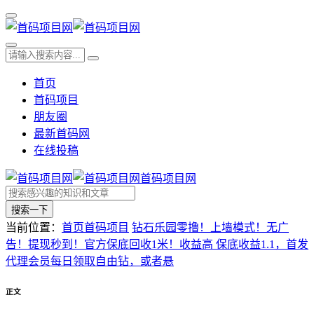
首页
首码项目
朋友圈
最新首码网
在线投稿
首码项目网
搜索一下
当前位置：
首页
首码项目
钻石乐园零撸！上墙模式！无广
告！提现秒到！官方保底回收1米！收益高 保底收益1.1，首发
代理会员每日领取自由钻，或者悬
正文