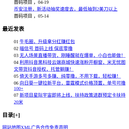
首码项目 ，
04-19
币安注册，新活动抽奖速度去，最低抽到2美刀以上
首码项目 ，
05-14
最近发表
01
牛毛圈，升级拿分红赚红包
02
喵信号 首码上线 保底零撸
03
无人场景直播带货，刚睡醒就在爆单，小白也能做！
04
利用抖音黑科技云端商城快速涨粉开橱窗，米无忧图
文带货抖音授权，托管躺赚！
05
倚天手游多号多赚、纯零撸，不用下载，轻松赚！
06
向日葵一键拉新平台，雷霆模式价格顶置，单号可撸
100+
07
新项目星际宇宙即将上线，扶持政策进群预定卡扶持
20米
目录[+]
网站地图
XML
广告合作
免责声明