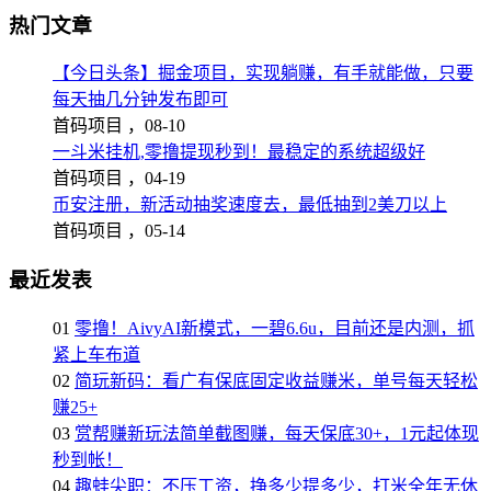
热门文章
【今日头条】掘金项目，实现躺赚，有手就能做，只要
每天抽几分钟发布即可
首码项目 ，
08-10
一斗米挂机,零撸提现秒到！最稳定的系统超级好
首码项目 ，
04-19
币安注册，新活动抽奖速度去，最低抽到2美刀以上
首码项目 ，
05-14
最近发表
01
零撸！AivyAI新模式，一碧6.6u，目前还是内测，抓
紧上车布道
02
简玩新码：看广有保底固定收益赚米，单号每天轻松
赚25+
03
赏帮赚新玩法简单截图赚，每天保底30+，1元起体现
秒到帐！
04
趣蛙尖职：不压工资，挣多少提多少，打米全年无休