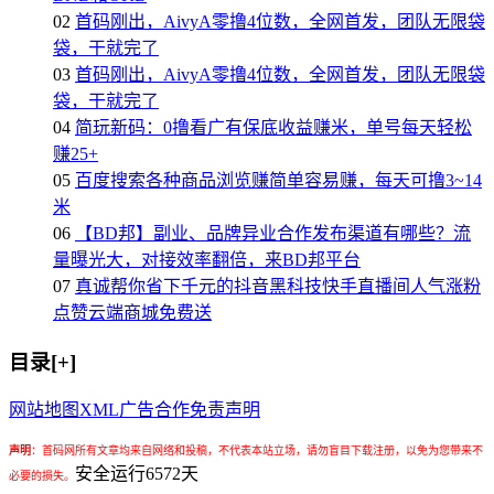
02
首码刚出，AivyA零撸4位数，全网首发，团队无限袋
袋，干就完了
03
首码刚出，AivyA零撸4位数，全网首发，团队无限袋
袋，干就完了
04
简玩新码：0撸看广有保底收益赚米，单号每天轻松
赚25+
05
百度搜索各种商品浏览赚简单容易赚，每天可撸3~14
米
06
【BD邦】副业、品牌异业合作发布渠道有哪些？流
量曝光大，对接效率翻倍，来BD邦平台
07
真诚帮你省下千元的抖音黑科技快手直播间人气涨粉
点赞云端商城免费送
目录[+]
网站地图
XML
广告合作
免责声明
声明
：
首码网所有文章均来自网络和投稿，不代表本站立场，请勿盲目下载注册，以免为您带来不
安全运行
6572
天
必要的损失。