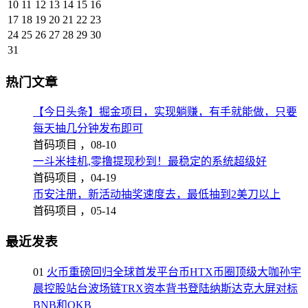
10
11
12
13
14
15
16
17
18
19
20
21
22
23
24
25
26
27
28
29
30
31
热门文章
【今日头条】掘金项目，实现躺赚，有手就能做，只要
每天抽几分钟发布即可
首码项目 ，
08-10
一斗米挂机,零撸提现秒到！最稳定的系统超级好
首码项目 ，
04-19
币安注册，新活动抽奖速度去，最低抽到2美刀以上
首码项目 ，
05-14
最近发表
01
火币重磅回归全球首发平台币HTX币圈顶级大咖孙宇
晨控股站台波场链TRX资本背书登陆纳斯达克大屏对标
BNB和OKB