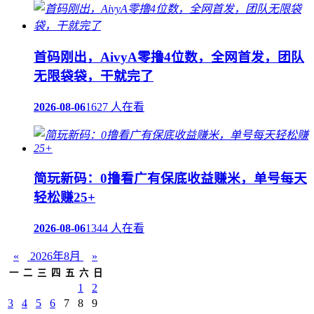
首码刚出，AivyA零撸4位数，全网首发，团队
无限袋袋，干就完了
2026-08-06
1627 人在看
简玩新码：0撸看广有保底收益赚米，单号每天
轻松赚25+
2026-08-06
1344 人在看
«
2026年8月
»
一
二
三
四
五
六
日
1
2
3
4
5
6
7
8
9