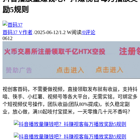
励5规则
首码37
V
作者
/
2025-06-12
/
1.2 W阅读
/
0评论
06
12
视创客首码，不需要做视频，直接领取发布就有收益，支持抖
喑、筷手、小红薯、视频号等各大平台，无需实铭，可绑定多
个短视频仗号操作，团队收益(团队80%提成)，长久稳定副
业，放心做，满10起吱付宝提米，一天零撸几十元不香吗？