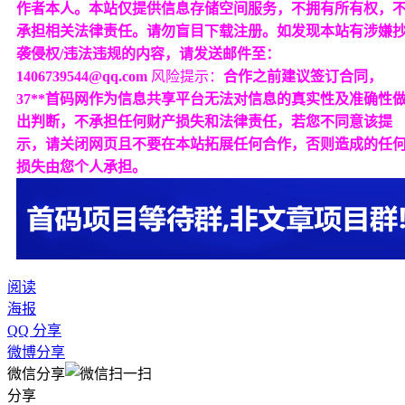
作者本人。本站仅提供信息存储空间服务，不拥有所有权，
承担相关法律责任。请勿盲目下载注册。如发现本站有涉嫌
袭侵权/违法违规的内容，请发送邮件至：
1406739544@qq.com
风险提示：
合作之前建议签订合同，
37**首码网作为信息共享平台无法对信息的真实性及准确性
出判断，不承担任何财产损失和法律责任，若您不同意该提
示，请关闭网页且不要在本站拓展任何合作，否则造成的任
损失由您个人承担。
阅读
海报
QQ 分享
微博分享
微信分享
分享