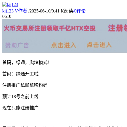
kjj123
V
作者
/
2025-06-10
/
9.41 K阅读
/
0评论
06
10
首码，绿通，爬墙模式！
首码：绿通开工啦
注册推广私聊拿嗦粉码
预计18号之前上线
现在只能注册推广