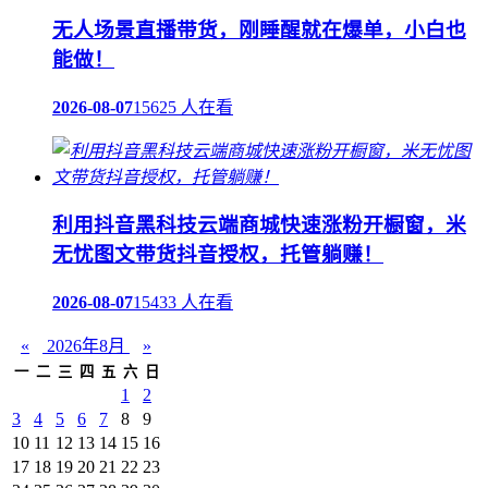
无人场景直播带货，刚睡醒就在爆单，小白也
能做！
2026-08-07
15625 人在看
利用抖音黑科技云端商城快速涨粉开橱窗，米
无忧图文带货抖音授权，托管躺赚！
2026-08-07
15433 人在看
«
2026年8月
»
一
二
三
四
五
六
日
1
2
3
4
5
6
7
8
9
10
11
12
13
14
15
16
17
18
19
20
21
22
23