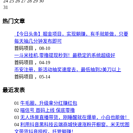
24
25
26
27
28
29
30
31
热门文章
【今日头条】掘金项目，实现躺赚，有手就能做，只要
每天抽几分钟发布即可
首码项目 ，
08-10
一斗米挂机,零撸提现秒到！最稳定的系统超级好
首码项目 ，
04-19
币安注册，新活动抽奖速度去，最低抽到2美刀以上
首码项目 ，
05-14
最近发表
01
牛毛圈，升级拿分红赚红包
02
喵信号 首码上线 保底零撸
03
无人场景直播带货，刚睡醒就在爆单，小白也能做！
04
利用抖音黑科技云端商城快速涨粉开橱窗，米无忧图
文带货抖音授权，托管躺赚！