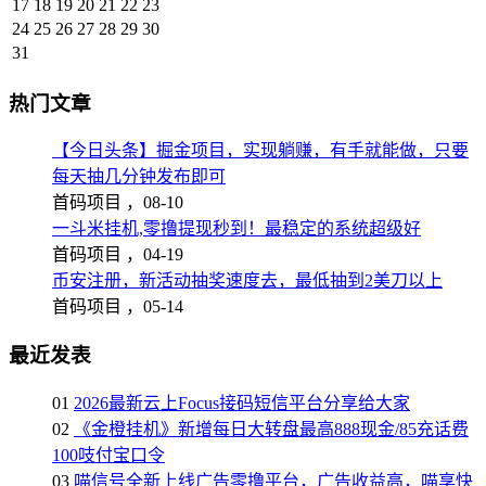
17
18
19
20
21
22
23
24
25
26
27
28
29
30
31
热门文章
【今日头条】掘金项目，实现躺赚，有手就能做，只要
每天抽几分钟发布即可
首码项目 ，
08-10
一斗米挂机,零撸提现秒到！最稳定的系统超级好
首码项目 ，
04-19
币安注册，新活动抽奖速度去，最低抽到2美刀以上
首码项目 ，
05-14
最近发表
01
2026最新云上Focus接码短信平台分享给大家
02
《金橙挂机》新增每日大转盘最高888现金/85充话费
100吱付宝口令
03
喵信号全新上线广告零撸平台，广告收益高，喵享快