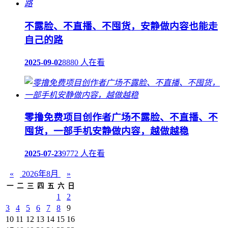
不露脸、不直播、不囤货，安静做内容也能走
自己的路
2025-09-02
8880 人在看
零撸免费项目创作者广场不露脸、不直播、不
囤货，一部手机安静做内容，越做越稳
2025-07-23
9772 人在看
«
2026年8月
»
一
二
三
四
五
六
日
1
2
3
4
5
6
7
8
9
10
11
12
13
14
15
16