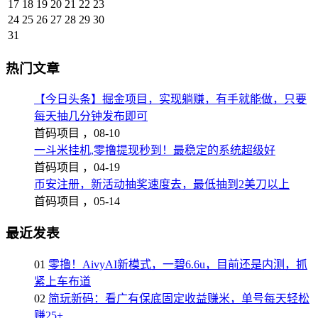
17
18
19
20
21
22
23
24
25
26
27
28
29
30
31
热门文章
【今日头条】掘金项目，实现躺赚，有手就能做，只要
每天抽几分钟发布即可
首码项目 ，
08-10
一斗米挂机,零撸提现秒到！最稳定的系统超级好
首码项目 ，
04-19
币安注册，新活动抽奖速度去，最低抽到2美刀以上
首码项目 ，
05-14
最近发表
01
零撸！AivyAI新模式，一碧6.6u，目前还是内测，抓
紧上车布道
02
简玩新码：看广有保底固定收益赚米，单号每天轻松
赚25+