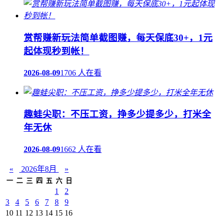
赏帮赚新玩法简单截图赚，每天保底30+，1元
起体现秒到帐！
2026-08-09
1706 人在看
趣蛙尖职：不压工资，挣多少提多少，打米全
年无休
2026-08-09
1662 人在看
«
2026年8月
»
一
二
三
四
五
六
日
1
2
3
4
5
6
7
8
9
10
11
12
13
14
15
16