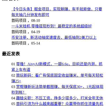
【今日头条】掘金项目，实现躺赚，有手就能做，只要
每天抽几分钟发布即可
首码项目 ，
08-10
一斗米挂机,零撸提现秒到！最稳定的系统超级好
首码项目 ，
04-19
币安注册，新活动抽奖速度去，最低抽到2美刀以上
首码项目 ，
05-14
最近发表
01
零撸！AivyAI新模式，一碧6.6u，目前还是内测，抓
紧上车布道
02
简玩新码：看广有保底固定收益赚米，单号每天轻松
赚25+
03
赏帮赚新玩法简单截图赚，每天保底30+，1元起体现
秒到帐！
04
趣蛙尖职：不压工资，挣多少提多少，打米全年无休
05
首码引流为什么越来越重要？众赢带你抓住流量先机