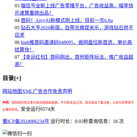
03
喵信号全新上线广告零撸平台，广告收益高，喵享快
乐速算重磅出品！
04
首码！AivyAI新模式刚上线，目前一币6.6u
05
钻石大亨2026新版，自带兑换提米乐，游戏钻石供不
应求
06
high推首码邀请码948095，做网盘拉新首选，单价高
结算快！
07
【幸运红包】首码刚出，首创矩阵玩法，推广收益超
高！
目录[+]
网站地图
XML
广告合作
免责声明
声明
：
首码网所有文章均来自网络和投稿，不代表本站立场，请勿盲目下载注册，以免为您带来不
安全运行
6574
天
必要的损失。
蜀ICP备2024086234号
运行时长：0.03秒
查询信息：18 次