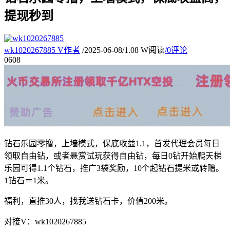
提现秒到
wk1020267885
V
作者
/
2025-06-08
/
1.08 W阅读
/
0评论
06
08
钻石乐园零撸，上墙模式，保底收益1.1，首发代理会员每日
领取自由钻，或者悬赏试玩获得自由钻，每日0钻开始爬天梯
乐园可得1.1个钻石，推广3袋奖励，10个起钻石提米或转赠。
1钻石＝1米。
福利，直推30人，找我送钻石卡，价值200米。
对接V：wk1020267885