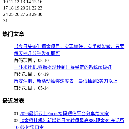
10
11
12
13
14
15
16
17
18
19
20
21
22
23
24
25
26
27
28
29
30
31
热门文章
【今日头条】掘金项目，实现躺赚，有手就能做，只要
每天抽几分钟发布即可
首码项目 ，
08-10
一斗米挂机,零撸提现秒到！最稳定的系统超级好
首码项目 ，
04-19
币安注册，新活动抽奖速度去，最低抽到2美刀以上
首码项目 ，
05-14
最近发表
01
2026最新云上Focus接码短信平台分享给大家
02
《金橙挂机》新增每日大转盘最高888现金/85充话费
100吱付宝口令