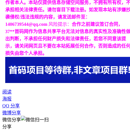
作者本人。本站仅提供信息存储空间服务，不拥有所有权，
承担相关法律责任。请勿盲目下载注册。如发现本站有涉嫌
袭侵权/违法违规的内容，请发送邮件至：
1406739544@qq.com
风险提示：
合作之前建议签订合同，
37**首码网作为信息共享平台无法对信息的真实性及准确性
出判断，不承担任何财产损失和法律责任，若您不同意该提
示，请关闭网页且不要在本站拓展任何合作，否则造成的任
损失由您个人承担。
阅读
海报
QQ 分享
微博分享
微信分享
分享