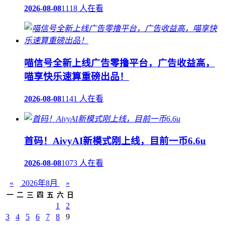
2026-08-08
1118 人在看
喵信号全新上线广告零撸平台，广告收益高，
喵享快乐速算重磅出品！
2026-08-08
1141 人在看
首码！AivyAI新模式刚上线，目前一币6.6u
2026-08-08
1073 人在看
«
2026年8月
»
一
二
三
四
五
六
日
1
2
3
4
5
6
7
8
9