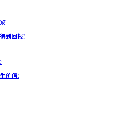
得到回报!
生价值!