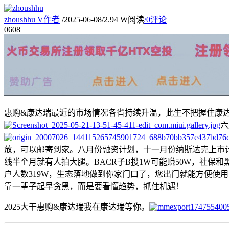
zhoushhu
V
作者
/
2025-06-08
/
2.94 W阅读
/
0评论
06
08
惠购&康达瑞最近的市场情况各省持续升温，此生不把握住康达瑞
六
放，可以邮寄到家。八月份融资计划，十一月份纳斯达克上市
线半个月就有人拍大腿。BACR子B投1W可能赚50W，社保
户人数319W，生态落地做到你家门口了，您出门就能方便使用
靠一辈子起早贪黑，而是要看懂趋势，抓住机遇！
2025大干惠购&康达瑞我在康达瑞等你。