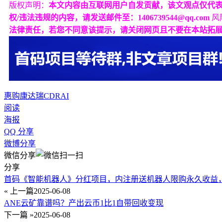
版权声明：
本文内容由互联网用户自发贡献，该文观点仅代
权/违法违规的内容，请发送邮件至：1406739544@qq.com
风
法律责任，若您不同意该提示，请关闭网页且不要在本站拓
惠购
康达瑞
CDRAI
阅读
海报
QQ 分享
微博分享
微信分享
分享
首码《智能机器人》分红项目，内注册送机器人限购永久收益
« 上一篇
2025-06-08
ANE云矿靠谱吗？产出云币1比1自带回收变现
下一篇 »
2025-06-08