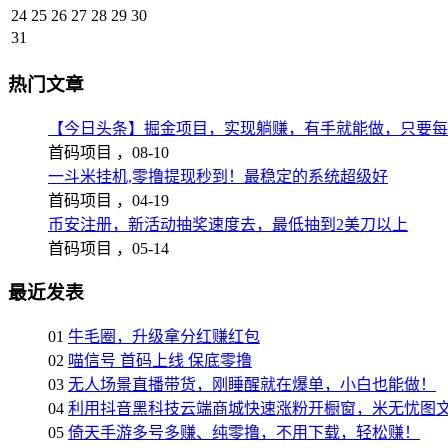
24
25
26
27
28
29
30
31
热门文章
【今日头条】掘金项目，实现躺赚，有手就能做，只要每
首码项目 ，
08-10
一斗米挂机,零撸提现秒到！最稳定的系统超级好
首码项目 ，
04-19
币安注册，新活动抽奖速度去，最低抽到2美刀以上
首码项目 ，
05-14
最近发表
01
牛毛圈，升级拿分红赚红包
02
喵信号 首码上线 保底零撸
03
无人场景直播带货，刚睡醒就在爆单，小白也能做！
04
利用抖音黑科技云端商城快速涨粉开橱窗，米无忧图
05
倚天手游多号多赚、纯零撸，不用下载，轻松赚！