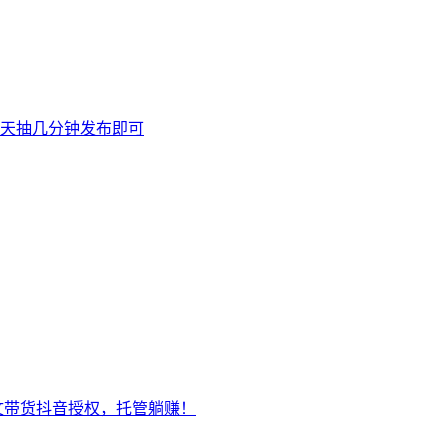
天抽几分钟发布即可
文带货抖音授权，托管躺赚！